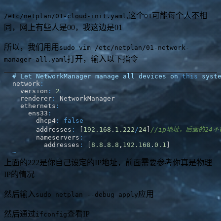
,这个
可能每个人不相
/etc/netplan/01-cloud-init.yaml
01
同，网上有些人是00，我这边是01
所以，我们用用
sudo vim /etc/netplan/01-network-
打开，输入以下指令
manager-all.yaml
#
Let NetworkManager manage all devices on 
this
 syst
network
:
  version
:
2
  renderer
:
  ethernets
:
    ens33
:
      dhcp4
:
false
      addresses
:
[
192.168
.
1.222
/
24
]
//ip地址，后面的24
      nameservers
:
        addresses
:
[
8.8
.
8.8
,
192.168
.
0.1
]
~
上面的222是你自己设定的IP地址，前面需要参考你真是物理
IP的情况
然后输入
应用
sudo netplan --debug apply
然后通过
查看IP
ifconfig