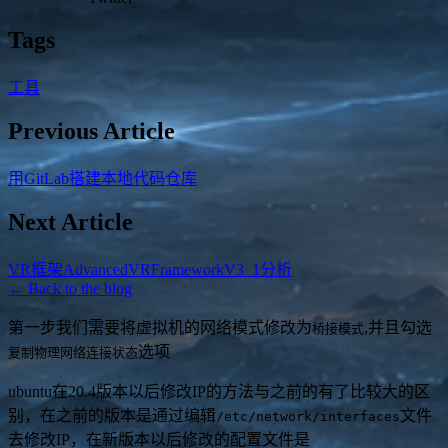
Tags
工具
Previous Article
用GitLab搭建本地代码仓库
Next Article
VR框架AdvancedVRFrameworkV3_1分析
← Back to the blog
第一步我们需要将虚拟机的网络模式修改为
,并且勾选
桥接模式
选项
复制物理网络连接状态
ubuntu在20.4版本以后修改IP的方法与之前的有了比较大的区
别，在之前的版本是通过编辑
文件
/etc/network/interfaces
去修改IP，在新版本以后修改的配置文件是