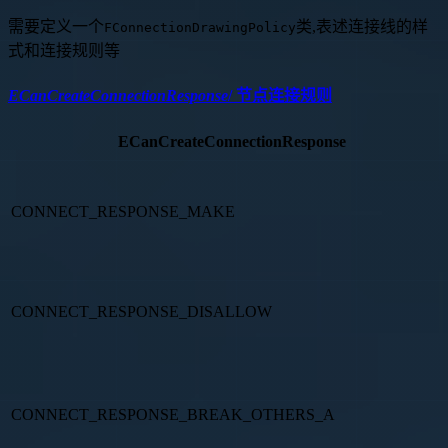
需要定义一个
类,表述连接线的样
FConnectionDrawingPolicy
式和连接规则等
ECanCreateConnectionResponse
/ 节点连接规则
ECanCreateConnectionResponse
CONNECT_RESPONSE_MAKE
CONNECT_RESPONSE_DISALLOW
CONNECT_RESPONSE_BREAK_OTHERS_A