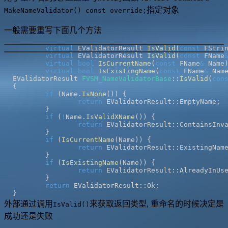
指定对象
MakeNameValidator() const override;
一般需要重写下面几个方法
virtual
 EValidatorResult 
IsValid
(
const
 FStri
virtual
 EValidatorResult 
IsValid
(
const
 FName
virtual
bool
IsCurrentName
(
const
 FName
&
 Name
virtual
bool
IsExistingName
(
const
 FName
&
 Nam
EValidatorResult 
FVSM_NameValidatorBase
::
IsValid
(
con
{
if
(
Name
.
IsNone
(
)
)
{
return
 EValidatorResult
::
EmptyName
;
}
if
(
!
Name
.
IsValidXName
(
)
)
{
return
 EValidatorResult
::
ContainsInv
}
if
(
IsCurrentName
(
Name
)
)
{
return
 EValidatorResult
::
ExistingNam
}
if
(
IsExistingName
(
Name
)
)
{
return
 EValidatorResult
::
AlreadyInUs
}
return
 EValidatorResult
::
Ok
;
}
外部通过调用
来获取返回类型, 重命名的时候决定是
IsValid()
成功还是失败