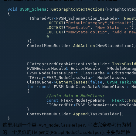
void
UVSM_Schema
::
GetGraphContextActions
(
FGraphConte
{
	`TSharedPtr
<
FVSM_SchemaAction_NewNode
>
` 
NewS
LOCTEXT
(
"DefaultCategory"
,
"Default"
)
LOCTEXT
(
"NewState"
,
"New State ..."
)
LOCTEXT
(
"NewStateTooltip"
,
"Add a ne
0
)
)
;
	ContextMenuBuilder
.
AddAction
(
NewStateAction
)
	FCategorizedGraphActionListBuilder 
TasksBuil
	FVSMEditorModule
&
 EditorModule 
=
 FModuleMana
	FVSM_NodeClassHelper
*
 ClassCache 
=
 EditorMod
	`TArray
<
FVSM_NodeClassData
>
` NodeClasses
;
	ClassCache
->
GatherClasses
(
false
,
UVSM_TaskIn
for
(
const
 FVSM_NodeClassData
&
 NodeClass 
:
 N
{
//auto data = NodeClass;
const
 FText NodeTypeName 
=
FText
::
Fr
		`TSharedPtr
<
FVSM_SchemaAction_NewTas
}
	ContextMenuBuilder
.
Append
(
TasksBuilder
)
;
}
这里用到一个类
, 写法完全参考行为树
FVSM_NodeClassHelper
的一个类似的Helper类(
), 主要就是检
FGraphNodeClassHelper