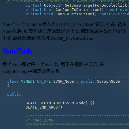
//三个函数跟双击以后的操作有关系, 比如跳转到某个视图或者打开某
virtual
 UObject
*
GetJumpTargetForDoubleClick
virtual
bool
CanJumpToDefinition
(
)
const
ove
virtual
void
JumpToDefinition
(
)
const
overri
Node与一个Runtime状态类(UVSM_State_Base*)同时存在, 选中
Node以后, 细节面板显示的就是这个类,编辑的属性改的也是这
个类,最终反馈到状态机类
UVSM_StateMachine
SlateNode
每个Node都对应一个Slate类, 用于在视图中显示, 在
GraphFactory中确定对应关系
class
VSMEDITOR_API
 SVSM_Node 
:
public
{
public
:
SLATE_BEGIN_ARGS
(
SVSM_Node
)
{
}
SLATE_END_ARGS
(
)
/*******************************************
/* FUNCTIONS                                
/*******************************************