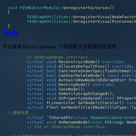
void
FVSMEditorModule
::
UnregisterFactories
(
)
{
FEdGraphUtilities
::
UnregisterVisualNodeFacto
FEdGraphUtilities
::
UnregisterVisualPinConnec
}
Node
节点继承自
, 下列函数大多都是字面意思
UEdGraphNode
// UEdGraphNode interface.
virtual
void
ReconstructNode
(
)
override
;
virtual
void
AllocateDefaultPins
(
)
override
;
virtual
bool
CanCreateUnderSpecifiedSchema
(
c
virtual
bool
CanUserDeleteNode
(
)
const
overr
virtual
void
AutowireNewNode
(
UEdGraphPin
*
 Fr
virtual
void
DestroyNode
(
)
override
;
virtual
void
SaveNode
(
)
;
virtual
void
OnNotifyGraphChanged
(
)
;
virtual
void
OnPropertyUpdated
(
const
 FProper
virtual
 FLinearColor 
GetNodeTitleColor
(
)
con
virtual
 FText 
GetNodeTitle
(
ENodeTitleType
::
T
//重命名类
virtual
 `TSharedPtr
<
class
INameValidatorInte
virtual
void
OnRenameNode
(
const
 FString
&
 New
// End of UEdGraphNode interface.