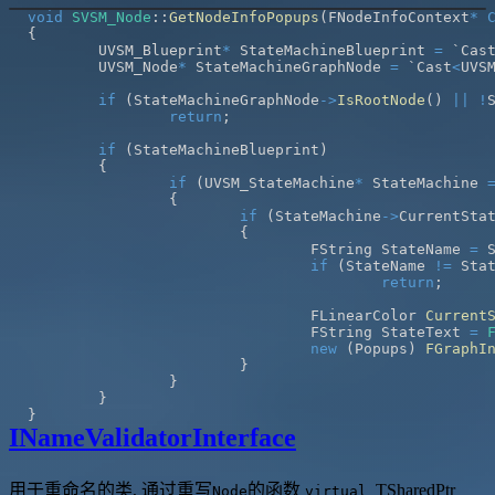
void
SVSM_Node
::
GetNodeInfoPopups
(
FNodeInfoContext
*
{
	UVSM_Blueprint
*
 StateMachineBlueprint 
=
 `Cas
	UVSM_Node
*
 StateMachineGraphNode 
=
 `Cast
<
UVS
if
(
StateMachineGraphNode
->
IsRootNode
(
)
||
!
return
;
if
(
StateMachineBlueprint
)
{
if
(
UVSM_StateMachine
*
 StateMachine 
{
if
(
StateMachine
->
CurrentSta
{
				FString StateName 
=
 
if
(
StateName 
!=
 Sta
return
;
				FLinearColor 
Current
				FString StateText 
=
new
(
Popups
)
FGraphI
}
}
}
}
INameValidatorInterface
用于重命名的类, 通过重写
的函数
TSharedPtr
Node
virtual