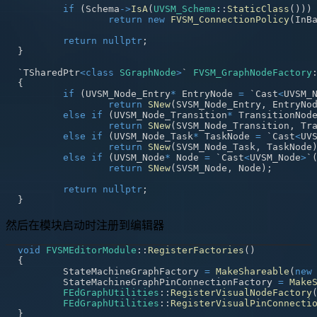
if
(
Schema
->
IsA
(
UVSM_Schema
::
StaticClass
(
)
)
)
return
new
FVSM_ConnectionPolicy
(
InB
return
nullptr
;
}
`TSharedPtr
<
class
SGraphNode
>
` 
FVSM_GraphNodeFactory
{
if
(
UVSM_Node_Entry
*
 EntryNode 
=
 `Cast
<
UVSM_
return
SNew
(
SVSM_Node_Entry
,
 EntryNo
else
if
(
UVSM_Node_Transition
*
 TransitionNod
return
SNew
(
SVSM_Node_Transition
,
 Tr
else
if
(
UVSM_Node_Task
*
 TaskNode 
=
 `Cast
<
UV
return
SNew
(
SVSM_Node_Task
,
 TaskNode
else
if
(
UVSM_Node
*
 Node 
=
 `Cast
<
UVSM_Node
>
`
return
SNew
(
SVSM_Node
,
 Node
)
;
return
nullptr
;
}
然后在模块启动时注册到编辑器
void
FVSMEditorModule
::
RegisterFactories
(
)
{
	StateMachineGraphFactory 
=
MakeShareable
(
new
	StateMachineGraphPinConnectionFactory 
=
Make
FEdGraphUtilities
::
RegisterVisualNodeFactory
FEdGraphUtilities
::
RegisterVisualPinConnecti
}