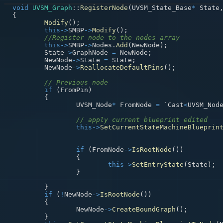
void
UVSM_Graph
::
RegisterNode
(
UVSM_State_Base
*
 State
{
Modify
(
)
;
this
->
SMBP
->
Modify
(
)
;
//Register node to the nodes array
this
->
SMBP
->
Nodes
.
Add
(
NewNode
)
;
	State
->
GraphNode 
=
 NewNode
;
	NewNode
->
State 
=
 State
;
	NewNode
->
ReallocateDefaultPins
(
)
;
// Previous node 
if
(
FromPin
)
{
		UVSM_Node
*
 FromNode 
=
 `Cast
<
UVSM_Nod
// apply current blueprint edited
this
->
SetCurrentStateMachineBlueprin
if
(
FromNode
->
IsRootNode
(
)
)
{
this
->
SetEntryState
(
State
)
;
}
}
if
(
!
NewNode
->
IsRootNode
(
)
)
{
		NewNode
->
CreateBoundGraph
(
)
;
}