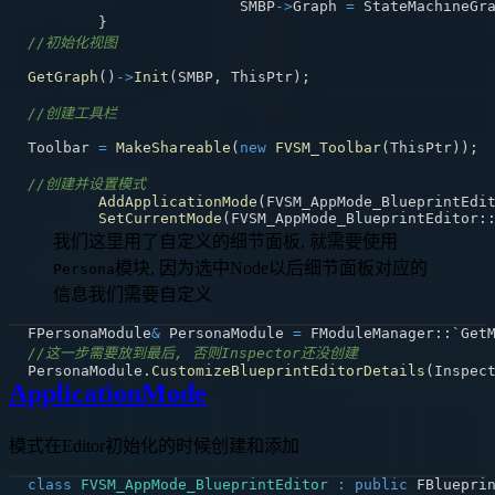
			SMBP
->
Graph 
=
 StateMachineGr
}
//初始化视图
GetGraph
(
)
->
Init
(
SMBP
,
 ThisPtr
)
;
//创建工具栏
Toolbar 
=
MakeShareable
(
new
FVSM_Toolbar
(
ThisPtr
)
)
;
//创建并设置模式
AddApplicationMode
(
FVSM_AppMode_BlueprintEdi
SetCurrentMode
(
FVSM_AppMode_BlueprintEditor
:
我们这里用了自定义的细节面板, 就需要使用
模块, 因为选中Node以后细节面板对应的
Persona
信息我们需要自定义
FPersonaModule
&
 PersonaModule 
=
 FModuleManager
::
`Get
//这一步需要放到最后, 否则Inspector还没创建
PersonaModule
.
CustomizeBlueprintEditorDetails
(
Inspec
ApplicationMode
模式在Editor初始化的时候创建和添加
class
FVSM_AppMode_BlueprintEditor
:
public