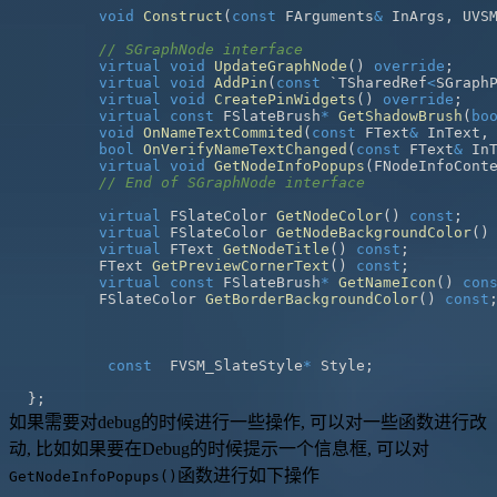
void
Construct
(
const
 FArguments
&
 InArgs
,
 UVS
// SGraphNode interface
virtual
void
UpdateGraphNode
(
)
override
;
virtual
void
AddPin
(
const
 `TSharedRef
<
SGraph
virtual
void
CreatePinWidgets
(
)
override
;
virtual
const
 FSlateBrush
*
GetShadowBrush
(
bo
void
OnNameTextCommited
(
const
 FText
&
 InText
,
bool
OnVerifyNameTextChanged
(
const
 FText
&
 In
virtual
void
GetNodeInfoPopups
(
FNodeInfoCont
// End of SGraphNode interface
virtual
 FSlateColor 
GetNodeColor
(
)
const
;
virtual
 FSlateColor 
GetNodeBackgroundColor
(
)
virtual
 FText 
GetNodeTitle
(
)
const
;
	FText 
GetPreviewCornerText
(
)
const
;
virtual
const
 FSlateBrush
*
GetNameIcon
(
)
con
	FSlateColor 
GetBorderBackgroundColor
(
)
const
const
  FVSM_SlateStyle
*
 Style
;
}
;
如果需要对debug的时候进行一些操作, 可以对一些函数进行改
动, 比如如果要在Debug的时候提示一个信息框, 可以对
函数进行如下操作
GetNodeInfoPopups()