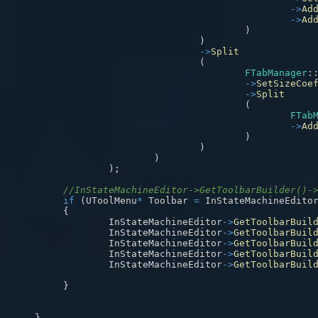
->
Ad
->
Ad
)
)
->
Split
(
FTabManager
:
->
SetSizeCoe
->
Split
(
FTab
->
Ad
)
)
)
)
;
//InStateMachineEditor->GetToolbarBuilder()-
if
(
UToolMenu
*
 Toolbar 
=
 InStateMachineEdito
{
		InStateMachineEditor
->
GetToolbarBuil
		InStateMachineEditor
->
GetToolbarBuil
		InStateMachineEditor
->
GetToolbarBuil
		InStateMachineEditor
->
GetToolbarBuil
		InStateMachineEditor
->
GetToolbarBuil
}
}