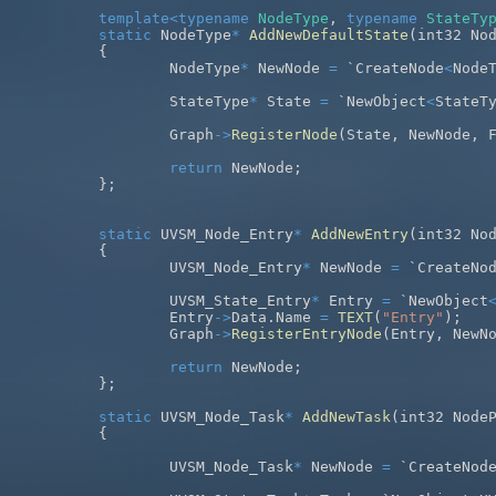
template
<
typename
NodeType
,
typename
StateTy
static
 NodeType
*
AddNewDefaultState
(
int32 No
{
		NodeType
*
 NewNode 
=
 `CreateNode
<
Node
		StateType
*
 State 
=
 `NewObject
<
StateT
		Graph
->
RegisterNode
(
State
,
 NewNode
,
 
return
 NewNode
;
}
;
static
 UVSM_Node_Entry
*
AddNewEntry
(
int32 No
{
		UVSM_Node_Entry
*
 NewNode 
=
 `CreateNo
		UVSM_State_Entry
*
 Entry 
=
 `NewObject
		Entry
->
Data
.
Name 
=
TEXT
(
"Entry"
)
;
		Graph
->
RegisterEntryNode
(
Entry
,
 NewN
return
 NewNode
;
}
;
static
 UVSM_Node_Task
*
AddNewTask
(
int32 Node
{
		UVSM_Node_Task
*
 NewNode 
=
 `CreateNod