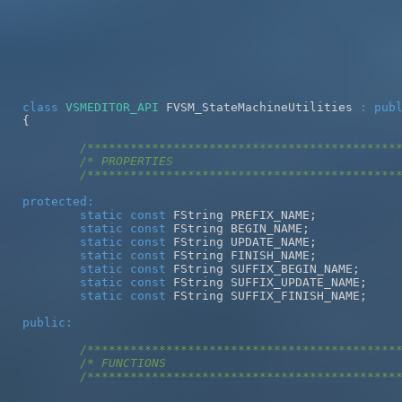
class
VSMEDITOR_API
 FVSM_StateMachineUtilities 
:
pub
{
/*******************************************
/*******************************************
protected
:
static
const
 FString PREFIX_NAME
;
static
const
 FString BEGIN_NAME
;
static
const
 FString UPDATE_NAME
;
static
const
 FString FINISH_NAME
;
static
const
 FString SUFFIX_BEGIN_NAME
;
static
const
 FString SUFFIX_UPDATE_NAME
;
static
const
 FString SUFFIX_FINISH_NAME
;
public
:
/*******************************************
/* FUNCTIONS                                
/*******************************************