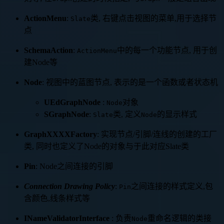
ActionMenu
:
类, 右键点击视图的菜单,用于选择节
Slate
点
SchemaAction
:
中的每一个功能节点, 用于创
ActionMenu
建Node等
Node
: 视图中的蓝图节点, 表示的是一个函数或者状态机
UEdGraphNode
:
对象
Node
SGraphNode
:
类, 定义
的显示样式
Slate
Node
GraphXXXXFactory
: 实现节点/引脚/连线的创建的工厂
类, 同时也定义了Node的对象与于此对应Slate类
Pin
: Node之间连接的引脚
Connection Drawing Policy
:
之间连接的样式定义,包
Pin
含颜色,线条样式等
INameValidatorInterface
: 负责
重命名逻辑的类接
Node