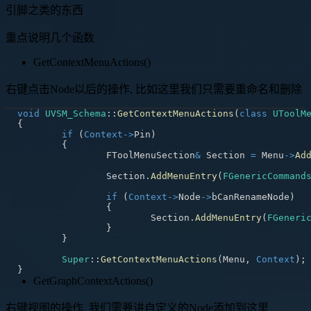
引脚之类的东西
重点说明几个函数
GetContextMenuActions()
右键点击Node以后的操作, 比如这里我们只需要重命名和删除
void
UVSM_Schema
::
GetContextMenuActions
(
class
UToolM
{
if
(
Context
->
Pin
)
{
		FToolMenuSection
&
 Section 
=
 Menu
->
Ad
		Section
.
AddMenuEntry
(
FGenericCommand
if
(
Context
->
Node
->
bCanRenameNode
)
{
			Section
.
AddMenuEntry
(
FGeneri
}
}
Super
::
GetContextMenuActions
(
Menu
,
Context
)
;
}
GetGraphContextActions()
右键视图的操作, 我们需要讲自定义的Node添加到这里