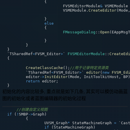
{
			FVSMEditorModule
&
 VSMEModule
			VSMEModule
.
CreateEditor
(
Mode
}
else
{
FMessageDialog
::
Open
(
EAppMsg
}
}
}
`TSharedRef
<
FVSM_Editor
>
` 
FVSMEditorModule
::
CreateEd
{
CreateClassCache
(
)
;
//用于记录特定资源类
	`TSharedRef
<
FVSM_Editor
>
` 
editor
(
new
FVSM_Ed
	editor
->
InitEditor
(
Mode
,
 InitToolkitHost
,
 BP
return
 editor
;
}
初始化的内容比较多, 重点就是如下几条, 其实可以模仿动画蓝
图的初始化或者蓝图编辑器的初始化过程
//创建自定义视图
if
(
!
SMBP
->
Graph
)
{
		UVSM_Graph
*
 StateMachineGraph 
=
 `Cas
if
(
StateMachineGraph
)