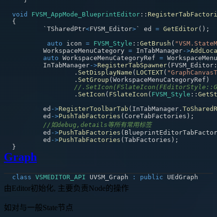
void
FVSM_AppMode_BlueprintEditor
::
RegisterTabFactor
{
	`TSharedPtr
<
FVSM_Editor
>
` ed 
=
GetEditor
(
)
;
auto
 icon 
=
FVSM_Style
::
GetBrush
(
"VSM.State
	WorkspaceMenuCategory 
=
 InTabManager
->
AddLoc
auto
 WorkspaceMenuCategoryRef 
=
 WorkspaceMen
	InTabManager
->
RegisterTabSpawner
(
FVSM_Editor
.
SetDisplayName
(
LOCTEXT
(
"GraphCanvas
.
SetGroup
(
WorkspaceMenuCategoryRef
)
//.SetIcon(FSlateIcon(FEditorStyle::
.
SetIcon
(
FSlateIcon
(
FVSM_Style
::
GetS
	ed
->
RegisterToolbarTab
(
InTabManager
.
ToShared
	ed
->
PushTabFactories
(
CoreTabFactories
)
;
//如debug,details等所有常用标签
	ed
->
PushTabFactories
(
BlueprintEditorTabFacto
	ed
->
PushTabFactories
(
TabFactories
)
;
}
Graph
class
VSMEDITOR_API
 UVSM_Graph 
:
public
由Editor初始化, 主要负责Node的操作
如对与一般State节点