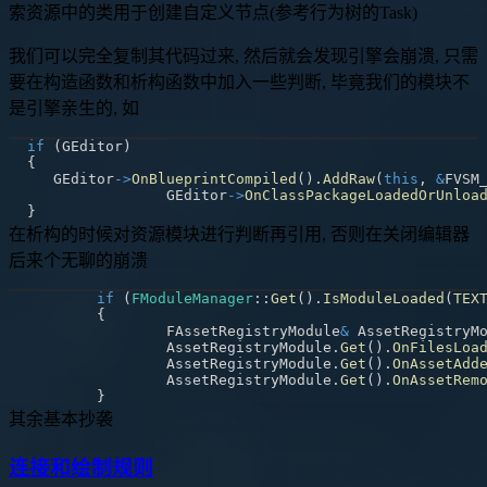
索资源中的类用于创建自定义节点(参考行为树的Task)
我们可以完全复制其代码过来, 然后就会发现引擎会崩溃, 只需
要在构造函数和析构函数中加入一些判断, 毕竟我们的模块不
是引擎亲生的, 如
if
(
GEditor
)
{
   GEditor
->
OnBlueprintCompiled
(
)
.
AddRaw
(
this
,
&
FVSM
		GEditor
->
OnClassPackageLoadedOrUnloa
}
在析构的时候对资源模块进行判断再引用, 否则在关闭编辑器
后来个无聊的崩溃
if
(
FModuleManager
::
Get
(
)
.
IsModuleLoaded
(
TEX
{
		FAssetRegistryModule
&
 AssetRegistryM
		AssetRegistryModule
.
Get
(
)
.
OnFilesLoa
		AssetRegistryModule
.
Get
(
)
.
OnAssetAdd
		AssetRegistryModule
.
Get
(
)
.
OnAssetRem
}
其余基本抄袭
连接和绘制规则