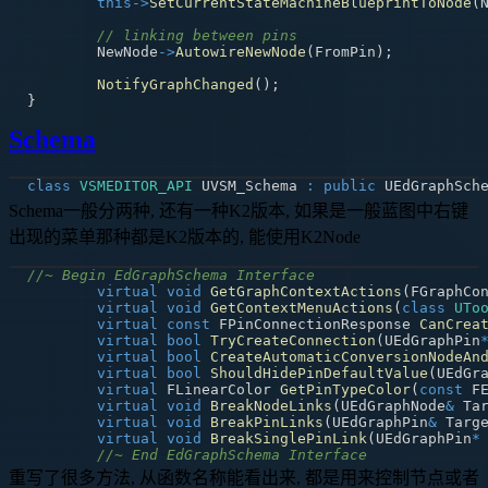
this
->
SetCurrentStateMachineBlueprintToNode
(
// linking between pins
	NewNode
->
AutowireNewNode
(
FromPin
)
;
NotifyGraphChanged
(
)
;
}
Schema
class
VSMEDITOR_API
 UVSM_Schema 
:
public
Schema一般分两种, 还有一种K2版本, 如果是一般蓝图中右键
出现的菜单那种都是K2版本的, 能使用K2Node
//~ Begin EdGraphSchema Interface
virtual
void
GetGraphContextActions
(
FGraphCo
virtual
void
GetContextMenuActions
(
class
UTo
virtual
const
 FPinConnectionResponse 
CanCrea
virtual
bool
TryCreateConnection
(
UEdGraphPin
virtual
bool
CreateAutomaticConversionNodeAn
virtual
bool
ShouldHidePinDefaultValue
(
UEdGr
virtual
 FLinearColor 
GetPinTypeColor
(
const
 F
virtual
void
BreakNodeLinks
(
UEdGraphNode
&
 Ta
virtual
void
BreakPinLinks
(
UEdGraphPin
&
 Targ
virtual
void
BreakSinglePinLink
(
UEdGraphPin
*
//~ End EdGraphSchema Interface
重写了很多方法, 从函数名称能看出来, 都是用来控制节点或者