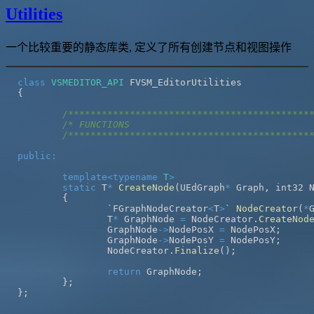
Utilities
一个比较重要的静态库类, 定义了所有创建节点和视图操作
class
VSMEDITOR_API
{
/*******************************************
/* FUNCTIONS                                
/*******************************************
public
:
template
<
typename
T
>
static
 T
*
CreateNode
(
UEdGraph
*
 Graph
,
 int32 
{
		`FGraphNodeCreator
<
T
>
` 
NodeCreator
(
*
		T
*
 GraphNode 
=
 NodeCreator
.
CreateNod
		GraphNode
->
NodePosX 
=
 NodePosX
;
		GraphNode
->
NodePosY 
=
 NodePosY
;
		NodeCreator
.
Finalize
(
)
;
return
 GraphNode
;
}
;
}
;