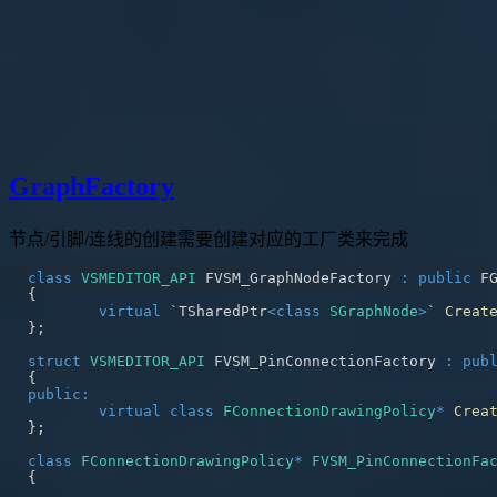
GraphFactory
节点/引脚/连线的创建需要创建对应的工厂类来完成
class
VSMEDITOR_API
 FVSM_GraphNodeFactory 
:
public
{
virtual
 `TSharedPtr
<
class
SGraphNode
>
` 
Creat
}
;
struct
VSMEDITOR_API
 FVSM_PinConnectionFactory 
:
pub
{
public
:
virtual
class
FConnectionDrawingPolicy
*
Crea
}
;
class
FConnectionDrawingPolicy
*
FVSM_PinConnectionFa
{