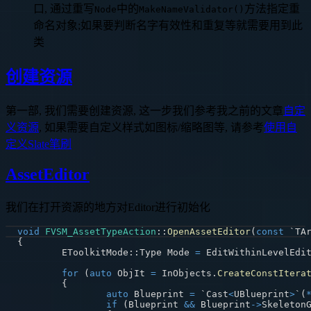
口, 通过重写
中的
方法指定重
Node
MakeNameValidator()
命名对象;如果要判断名字有效性和重复等就需要用到此
类
创建资源
第一部, 我们需要创建资源, 这一步我们参考我之前的文章
自定
义资源
, 如果需要自定义样式如图标/缩略图等, 请参考
使用自
定义Slate笔刷
AssetEditor
我们在打开资源的地方对Editor进行初始化
void
FVSM_AssetTypeAction
::
OpenAssetEditor
(
const
 `TA
{
	EToolkitMode
::
Type Mode 
=
 EditWithinLevelEdi
for
(
auto
 ObjIt 
=
 InObjects
.
CreateConstItera
{
auto
 Blueprint 
=
 `Cast
<
UBlueprint
>
`
(
if
(
Blueprint 
&&
 Blueprint
->
Skeleton