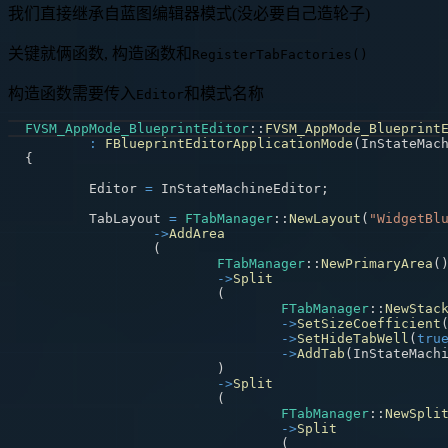
我们直接继承自蓝图编辑器模式(没必要自己造轮子)
关键就俩函数, 构造函数和
RegisterTabFactories()
构造函数需要传入
和模式名称
Editor
FVSM_AppMode_BlueprintEditor
::
FVSM_AppMode_Blueprint
:
FBlueprintEditorApplicationMode
(
InStateMac
{
	Editor 
=
 InStateMachineEditor
;
	TabLayout 
=
FTabManager
::
NewLayout
(
"WidgetBl
->
AddArea
(
FTabManager
::
NewPrimaryArea
(
->
Split
(
FTabManager
::
NewStac
->
SetSizeCoefficient
->
SetHideTabWell
(
tru
->
AddTab
(
InStateMach
)
->
Split
(
FTabManager
::
NewSpli
->
Split
(