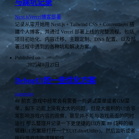
与踩坑记录
Next.js
Vercel
博客
部署
记录从零开始用 Next.js + Tailwind CSS + Contentlayer 搭
建个人博客，并通过 Vercel 部署上线的完整流程。包括
项目初始化、内容迁移、主题定制、DNS 配置、以及部
署过程中遇到的各种坑和解决方案。
Published on
2025年8月27日
DebugUI的一些优化方案
gameplay
## 前言 游戏中经常会有需要一些调试菜单或者GM菜
单，如下 功能上没有太大的问题，但是大面积的UI会非
常影响游戏内容的观察，甚至并不能与游戏画面的同时
运行 那么整理并记录一下更便捷的UI方案 ## 纯粹的编
辑器UI 方案是打开一个EU(EditorUtility)，然后监听或者
执行游戏内的逻辑和信