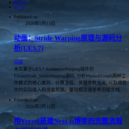
dcc (3)
vr (3)
Published on
2026年5月13日
动画：Stride Warping原理与源码分
析(UE5.7)
动画
本文基于UE5.7 AnimationWarping插件的
FAnimNode_StrideWarping源码, 分析Manual/Graph两种工
作模式的核心差异、计算流程、关键参数含义, 以及项目
中的实际接入和排查思路。基础概念请参考旧版文档
Published on
2026年5月12日
用Vercel搭建Next.js博客的完整流程