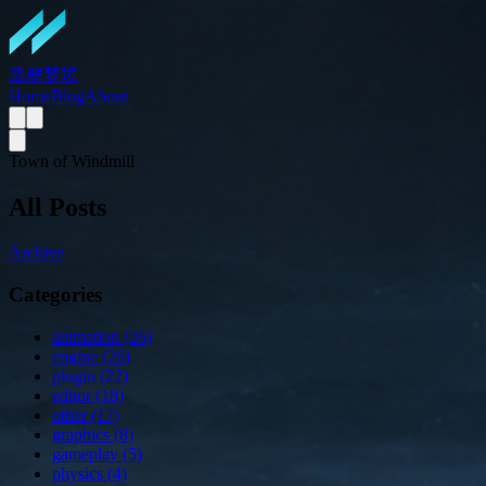
翡翠梦境
Home
Blog
About
Town of Windmill
All Posts
Archive
Categories
animation (26)
engine (26)
plugin (22)
editor (18)
other (17)
graphics (8)
gameplay (5)
physics (4)