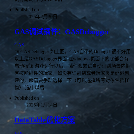
Published on
2025年7月30日
GAS调试插件：GASDebugger
GAS
## GASDebugger 如上图，GAS自带的DebugUI很不好用
以上是GASDebugger界面 在windows页面下的底部会有
启动按钮 游戏运行以后，插件会尝试自动识别场景内拥
有技能组件的玩家，如没有识别到或者玩家类是延迟创
建的，那需要手动选择一下（可以选择所有对象包括怪
物） 选中以后
Published on
2025年1月14日
DataTable优化方案