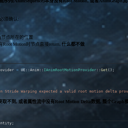
(AnimSequence)本身没有Root Motion, 或者AnimGraph流
 必须确认:
)
rping节点所在的位置
有Root Motion时节点直接return,
什么都不做
rovider 
=
 UE
::
Anim
::
IAnimRootMotionProvider
::
Get
(
)
;
en Stride Warping expected a valid root motion delta pro
不到, 或者属性流中没有Root Motion Delta数据, 整个Gra
entity
;