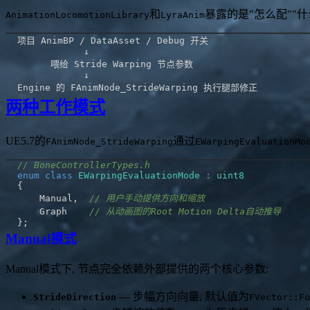
和
暴露的是"怎么配""什
AnimationLocomotionLibrary
LyraAnim
两种工作模式
UE5.7的
通过
FAnimNode_StrideWarping
EWarpingEvaluationMo
// BoneControllerTypes.h
enum
class
EWarpingEvaluationMode
:
uint8
{
    Manual
,
// 用户手动提供方向和缩放
    Graph    
// 从动画图的Root Motion Delta自动推导
}
;
Manual模式
Manual模式下, 节点完全依赖外部提供的两个核心参数:
— 步幅方向向量, 默认值为
StrideDirection
FVector::Fo