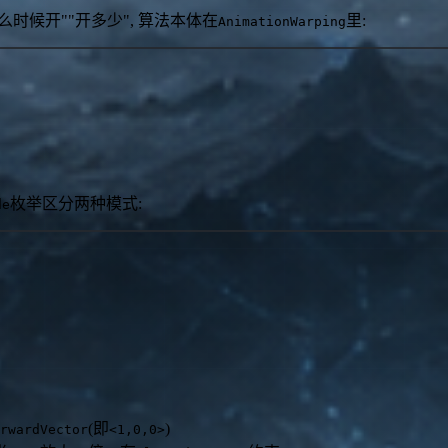
么时候开""开多少", 算法本体在
里:
AnimationWarping
枚举区分两种模式:
de
(即
)
rwardVector
<1,0,0>