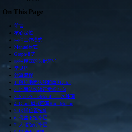
On This Page
前言
核心定位
两种工作模式
Manual模式
Graph模式
两种模式的关键差异
常见坑
计算流程
1. 解析地面法线和重力方向
2. 地面法线矫正步幅方向
3. StrideScaleModifier二次处理
4. Graph模式回写Root Motion
5. IK脚位置拉伸
6. 骨盆下拉补偿
7. 大腿旋转补偿
8. FK长度限制