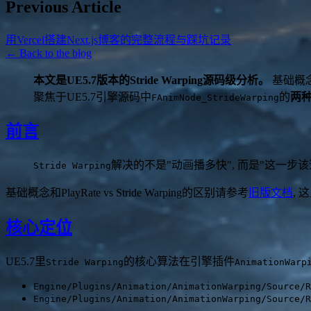
Previous Article
用Vercel搭建Next.js博客的完整流程与踩坑记录
← Back to the blog
本文是UE5.7版本的Stride Warping源码级分析。
基础概念
聚焦于UE5.7引擎源码中
的
两种
FAnimNode_StrideWarping
前言
解决的不是"动画播多快", 而是"这一步该
Stride Warping
基础概念和PlayRate vs Stride Warping的区别请参考
旧版文档
,
核心定位
UE5.7里
的核心算法在引擎插件
Stride Warping
AnimationWarp
Engine/Plugins/Animation/AnimationWarping/Source/R
Engine/Plugins/Animation/AnimationWarping/Source/R