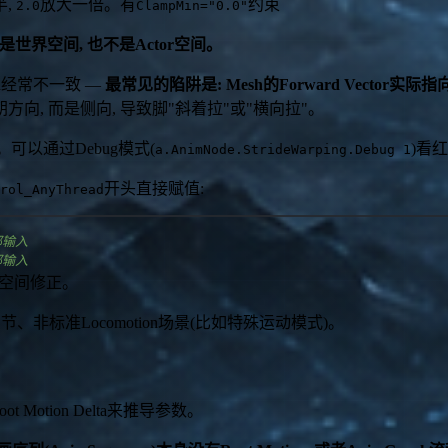
半,
放大一倍。有
约束
2.0
ClampMin="0.0"
, 不是世界空间, 也不是Actor空间。
ard经常不一致 —
最常见的陷阱是: Mesh的Forward Vector实
方向, 而是侧向, 导致脚"斜着拉"或"横向拉"。
可以通过Debug模式(
)看
a.AnimNode.StrideWarping.Debug 1
开头直接赋值:
rol_AnyThread
部输入
部输入
行空间修正。
标准Locomotion场景(比如特殊运动模式)。
 Motion Delta来推导参数。