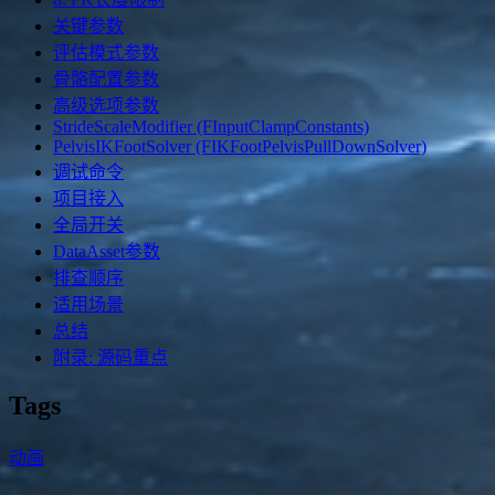
关键参数
评估模式参数
骨骼配置参数
高级选项参数
StrideScaleModifier (FInputClampConstants)
PelvisIKFootSolver (FIKFootPelvisPullDownSolver)
调试命令
项目接入
全局开关
DataAsset参数
排查顺序
适用场景
总结
附录: 源码重点
Tags
动画