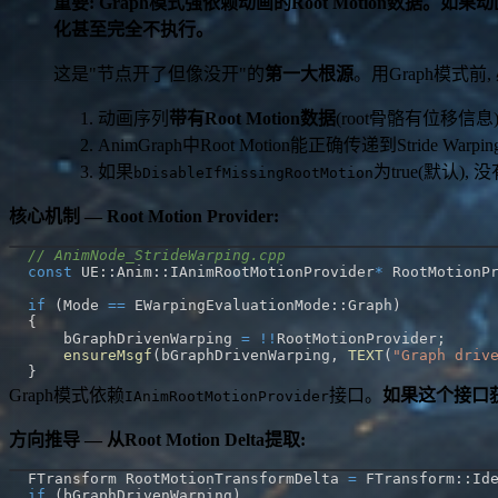
重要: Graph模式强依赖动画的Root Motion数据。如果动画序列
化甚至完全不执行。
这是"节点开了但像没开"的
第一大根源
。用Graph模式前,
动画序列
带有Root Motion数据
(root骨骼有位移信息
AnimGraph中Root Motion能正确传递到Stride Wa
如果
为true(默认), 没
bDisableIfMissingRootMotion
核心机制 — Root Motion Provider:
// AnimNode_StrideWarping.cpp
const
 UE
::
Anim
::
IAnimRootMotionProvider
*
 RootMotionP
if
(
Mode 
==
 EWarpingEvaluationMode
::
Graph
)
{
    bGraphDrivenWarping 
=
!
!
RootMotionProvider
;
ensureMsgf
(
bGraphDrivenWarping
,
TEXT
(
"Graph driv
}
Graph模式依赖
接口。
如果这个接口获取
IAnimRootMotionProvider
方向推导 — 从Root Motion Delta提取:
FTransform RootMotionTransformDelta 
=
 FTransform
::
Id
if
(
bGraphDrivenWarping
)