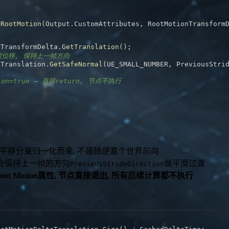
tRootMotion
(
Output
.
CustomAttributes
,
 RootMotionTransform
nTransformDelta
.
GetTranslation
(
)
;
有效位移, 保持上一帧方向
aTranslation
.
GetSafeNormal
(
UE_SMALL_NUMBER
,
 PreviousStri
tion=true → 直接return, 节点不执行
Delta的平移分量归一化而来, 不是随便塞个世界前向
), 会保持上一帧的方向
做平滑过渡
PreviousStrideDirection
oot Motion属性, 节点直接退出, 所有后续计算都不执行