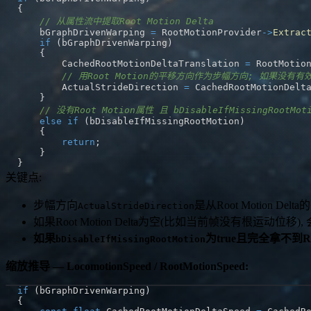
{
// 从属性流中提取Root Motion Delta
    bGraphDrivenWarping 
=
 RootMotionProvider
->
Extrac
if
(
bGraphDrivenWarping
)
{
        CachedRootMotionDeltaTranslation 
=
 RootMotio
// 用Root Motion的平移方向作为步幅方向; 如果没有
        ActualStrideDirection 
=
 CachedRootMotionDelt
}
// 没有Root Motion属性 且 bDisableIfMissingRootMo
else
if
(
bDisableIfMissingRootMotion
)
{
return
;
}
}
关键点:
步幅方向
是从Root Motion 
ActualStrideDirection
如果Root Motion Delta为空(比如当前帧没有根运动位移
如果
为true且完全拿不到R
bDisableIfMissingRootMotion
缩放推导 — LocomotionSpeed / RootMotionSpeed:
if
(
bGraphDrivenWarping
)
{