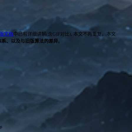
版文档
中已有详细讲解(含GIF对比), 本文不再重复。本文
新增参数体系、以及与旧版算法的差异
。
p