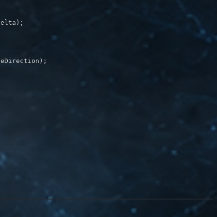
Delta
)
;
deDirection
)
;