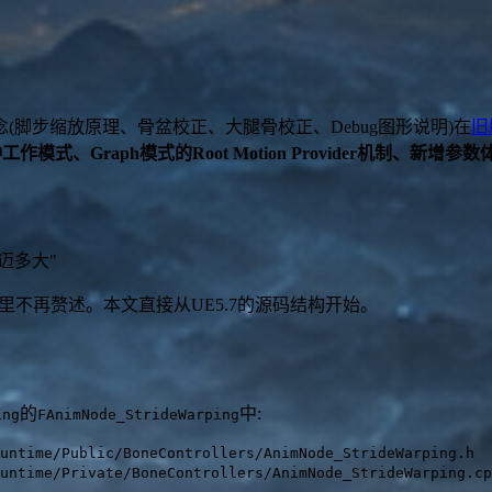
(脚步缩放原理、骨盆校正、大腿骨校正、Debug图形说明)在
旧
工作模式、Graph模式的Root Motion Provider机制、
迈多大"
 这里不再赘述。本文直接从UE5.7的源码结构开始。
的
中:
ing
FAnimNode_StrideWarping
untime/Public/BoneControllers/AnimNode_StrideWarping.h
untime/Private/BoneControllers/AnimNode_StrideWarping.cp