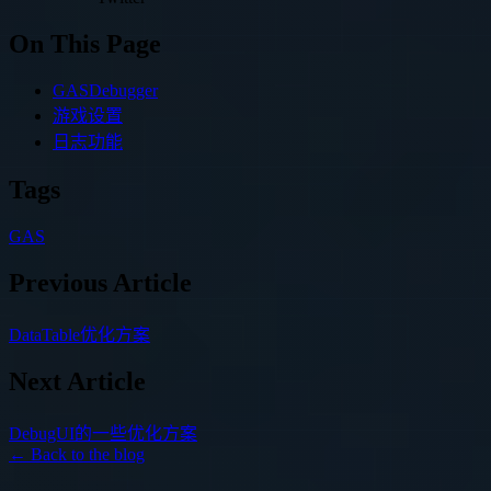
On This Page
GASDebugger
游戏设置
日志功能
Tags
GAS
Previous Article
DataTable优化方案
Next Article
DebugUI的一些优化方案
← Back to the blog