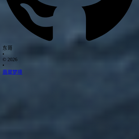
东哥
•
© 2026
•
翡翠梦境