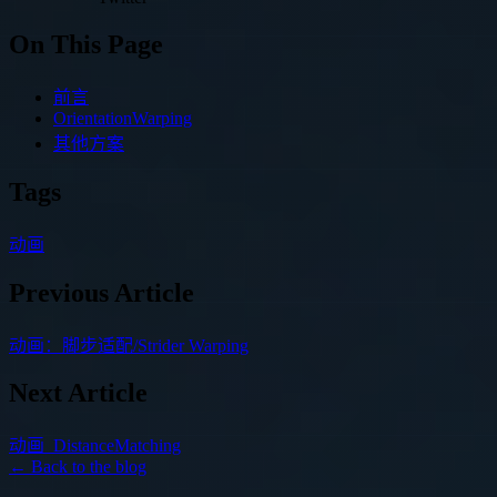
On This Page
前言
OrientationWarping
其他方案
Tags
动画
Previous Article
动画：脚步适配/Strider Warping
Next Article
动画_DistanceMatching
← Back to the blog