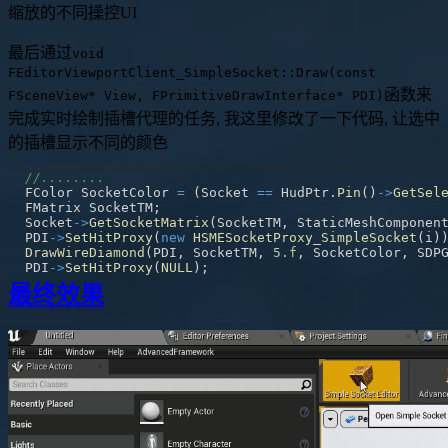
缩放的不同操控UI
最后通过
void
FEditorViewportClient_SimpleSocket::Draw(const
函数来
FSceneView* View, FPrimitiveDrawInterface* PDI)
完成实时绘制插槽代理的任务, 我这里修改了一下代码, 让选中
的插槽显示不同的颜色
//........
FColor SocketColor 
=
(
Socket 
==
 HudPtr
.
Pin
(
)
->
GetSel
FMatrix SocketTM
;
Socket
->
GetSocketMatrix
(
SocketTM
,
 StaticMeshComponen
PDI
->
SetHitProxy
(
new
HSMESocketProxy_SimpleSocket
(
i
)
DrawWireDiamond
(
PDI
,
 SocketTM
,
5.f
,
 SocketColor
,
 SDP
PDI
->
SetHitProxy
(
NULL
)
;
最终效果