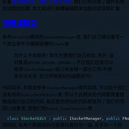
先看
编辑器扩展：自定义预览试图
, 我们已经完成了插件和预
览试图的创建, 本文将进行插槽编辑相关功能的添加和扩展
插槽编辑类
参考
模块的
类, 我们自己模仿着写一
UnrealEd
SSocketManager
个类出来作为编辑插槽的
类
Slate
为什么不直接用? 首先方便我们自己修改, 另外, 该
对象是private. private.. private..., 不过我们还是可以
继承
接口来省掉一部分工作(不继
ISocketManager
承也没关系, 自己声明类似的函数即可)
代码较多, 多数是参考
类的实现, 不过由于我们
SSocketManager
没有用到
类, 所以于此相关的代码都需要替
StaticMeshEditor
换成我们自己的代码, 我这里把类似的代码都放到了我们的顶
层UI对象里, 即我们的
类
SSHud_SimpleSocket
class
SSocketEdit
:
public
 ISocketManager
,
public
同样的, 有两个数据结构也是模仿着抄写一遍, 名字改一下而