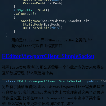
.
PreviewMesh
(
EditMesh
)
]
+
SSplitter
::
Slot
(
)
.
Value
(
0.3f
)
[
SAssignNew
(
SocketEditor
,
 SSocketEdit
)
.
StaticMesh
(
EditMesh
)
.
HUD
(
SharedThis
(
this
)
)
]
]
用的是
而非
之类的, 毕
SSplitter
SHorizontalBox
竟
可以自由缩放窗口
SSplitter
FEditorViewportClient_SimpleSocket
视图
类负责渲染, 那么还需要一个与此对应的类来负责交
Slate
互和数据管理, 那么就是这个类
class
FEditorViewportClient_SimpleSocket
:
public
 FE
另外有了插槽编辑类, 那么
需要与其进
FEditorViewportClient
行数据交互, 我们通过
类来作为上层管理来对这两个对象进
hud
行数据交互, 比如在
中选中了某个插
FEditorViewportClient
槽, 那么需要同步更新至插槽编辑类中, 如下