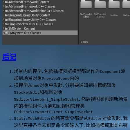
后记
场景内的模型, 包括插槽预览模型都是作为
添
Component
加到场景对象
内的
PreviewScene
换模型从
对象中发起, 分别要通知到插槽编辑类
hud
和视图对象
SSocketEdit
, 然后视图类再刷新场景
SEditorViewport_SimpleSocket
内的模型组件,再通知到视图管理类
FEditorViewportClient_SimpleSocket
的所有命令都是从
对象发起, 我
StaticMeshEditor
Editor
这里直接各自去绑定命令和输入了, 比如插槽编辑类右键