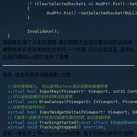
if
(
ClearSelectedSockets 
&&
 HudPtr
.
Pin
(
)
->
Ge
{
		HudPtr
.
Pin
(
)
->
SetSelectedSocket
(
NULL
}
Invalidate
(
)
;
}
该函数实现了点击的逻辑, 我们视图中出现的像钻石形状的插
槽物体其实是该类绘制出来的一个代理, 可以点击交互, 选中以
后我们通知
我们选中了插槽
hud
另外, 该类有很多功能函数, 比如
//监听按键输入, 可以监听Delete来实现删除插槽等等
virtual
bool
InputKey
(
FViewport
*
 Viewport
,
 int32 Con
//可以绘制插槽的名称和移动数据等
virtual
void
DrawCanvas
(
FViewport
&
 InViewport
,
 FScen
//绘制移动旋转的UI
virtual
bool
InputWidgetDelta
(
FViewport
*
 Viewport
,
 E
//下面两个函数用于检测对插槽代理的控制,如位移旋转等
virtual
void
TrackingStarted
(
const
struct
FInputEven
virtual
void
TrackingStopped
(
)
override
;
还有一堆名字上带
的函数, 用于控制切换移动/旋转/
WidgetMode