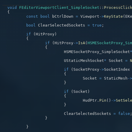
void
FEditorViewportClient_SimpleSocket
::
ProcessClic
{
const
bool
 bCtrlDown 
=
 Viewport
->
KeyState
(
EK
bool
 ClearSelectedSockets 
=
true
;
if
(
HitProxy
)
{
if
(
HitProxy
->
IsA
(
HSMESocketProxy_Si
{
			HSMESocketProxy_SimpleSocket
			UStaticMeshSocket
*
 Socket 
=
if
(
SocketProxy
->
SocketIndex
{
				Socket 
=
 StaticMesh
-
}
if
(
Socket
)
{
				HudPtr
.
Pin
(
)
->
SetSel
}
			ClearSelectedSockets 
=
false
}
}