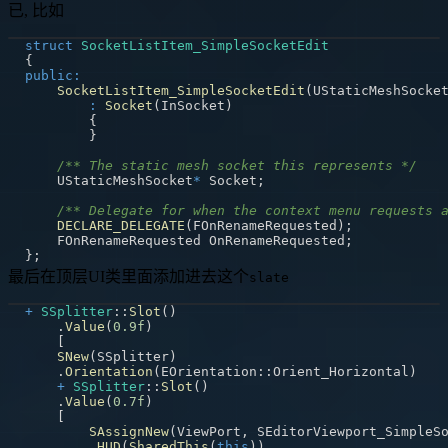
已, 比如
struct
SocketListItem_SimpleSocketEdit
{
public
:
SocketListItem_SimpleSocketEdit
(
UStaticMeshSocke
:
Socket
(
InSocket
)
{
}
/** The static mesh socket this represents */
    UStaticMeshSocket
*
 Socket
;
/** Delegate for when the context menu requests 
DECLARE_DELEGATE
(
FOnRenameRequested
)
;
    FOnRenameRequested OnRenameRequested
;
}
;
最后在顶层UI类里面添加进去这个
slate
+
SSplitter
::
Slot
(
)
.
Value
(
0.9f
)
[
SNew
(
SSplitter
)
.
Orientation
(
EOrientation
::
Orient_Horizontal
)
+
SSplitter
::
Slot
(
)
.
Value
(
0.7f
)
[
SAssignNew
(
ViewPort
,
 SEditorViewport_SimpleS
.
HUD
(
SharedThis
(
this
)
)