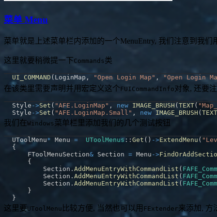
菜单 Menu
菜单就是上述菜单栏内添加的一个MenuEntry, 我们注意到我
这里就要稍微提一下
类
Commands
UI_COMMAND
(
LoginMap
,
"Open Login Map"
,
"Open Login M
在该类里需要声明并用宏定义这个
对象, 还要
FUICommandInfo
Style
->
Set
(
"AFE.LoginMap"
,
new
IMAGE_BRUSH
(
TEXT
(
"Map
Style
->
Set
(
"AFE.LoginMap.Small"
,
new
IMAGE_BRUSH
(
TEX
我们在
菜单栏里添加我们的几个测试按钮
Windows
UToolMenu
*
 Menu 
=
UToolMenus
::
Get
(
)
->
ExtendMenu
(
"Le
{
    FToolMenuSection
&
 Section 
=
 Menu
->
FindOrAddSecti
{
        Section
.
AddMenuEntryWithCommandList
(
FAFE_Com
        Section
.
AddMenuEntryWithCommandList
(
FAFE_Com
        Section
.
AddMenuEntryWithCommandList
(
FAFE_Com
}
}
这里要
比较方便, 当然也可以用
来添加, 
UToolMenu
FExtender