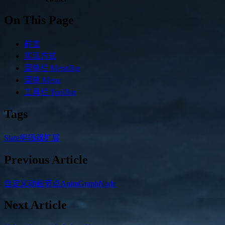
On This Page
前言
实现方式
菜单栏 MenuBar
菜单 Menu
工具栏 ToolBar
Tags
Slate
编辑器扩展
Previous Article
自定义动画节点AnimGraphNode
Next Article