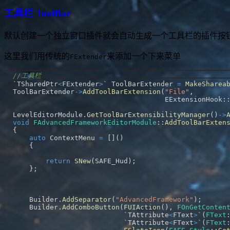
工具栏 ToolBar
默认创建一个独立窗口插件就会自动生成一个工具栏的插件按钮,
这里我们用传统的
来添加一个下来菜单
FExtender
//工具栏
`TSharedPtr
<
FExtender
>
` ToolBarExtender 
=
MakeSharea
ToolBarExtender
->
AddToolBarExtension
(
"File"
,
                                     EExtensionHook
:
LevelEditorModule
.
GetToolBarExtensibilityManager
(
)
->
void
FAdvancedFrameworkEditorModule
::
AddToolBarExten
{
auto
 ContextMenu 
=
[
]
(
)
{
return
SNew
(
SAFE_Hud
)
;
}
;
    Builder
.
AddSeparator
(
"AdvancedFramework"
)
;
    Builder
.
AddComboButton
(
FUIAction
(
)
,
FOnGetConten
                           `TAttribute
<
FText
>
`
(
FText
                           `TAttribute
<
FText
>
`
(
FText