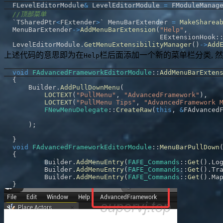
FLevelEditorModule
&
 LevelEditorModule 
=
 FModuleManag
//顶部菜单
`TSharedPtr
<
FExtender
>
` MenuBarExtender 
=
MakeSharea
MenuBarExtender
->
AddMenuBarExtension
(
"Help"
,
                                     EExtensionHook
:
LevelEditorModule
.
GetMenuExtensibilityManager
(
)
->
Add
上述代码的意思即为在
栏后面添加一个新的菜单栏分类, 
Help
void
FAdvancedFrameworkEditorModule
::
AddMenuBarExten
{
    Builder
.
AddPullDownMenu
(
LOCTEXT
(
"PullMenu"
,
"AdvancedFramework"
)
,
LOCTEXT
(
"PullMenu Tips"
,
"AdvancedFramework 
FNewMenuDelegate
::
CreateRaw
(
this
,
&
FAdvanced
)
;
}
void
FAdvancedFrameworkEditorModule
::
MenuBarPullDown
{
	Builder
.
AddMenuEntry
(
FAFE_Commands
::
Get
(
)
.
Lo
	Builder
.
AddMenuEntry
(
FAFE_Commands
::
Get
(
)
.
Tr
	Builder
.
AddMenuEntry
(
FAFE_Commands
::
Get
(
)
.
Ma
}