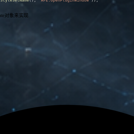
tStyleSetName
(
)
,
"AFE.OpenPluginWindow"
)
)
;
ate对象来实现