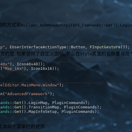
们用的方式是
Builder.AddMenuEntry(FAFE_Commands::Get().Login
ap"
,
 EUserInterfaceActionType
::
Button
,
FInputGesture
(
)
)
;
注意的是, 如果使用了自定义图标, 那么在
类里的名称要与这
Style
_40x"
)
,
 Icon40x40
)
)
;
T
(
"Map_16x"
)
,
 Icon16x16
)
)
;
velEditor.MainMenu.Window"
)
;
on
(
"AdvancedFramework"
)
;
mands
::
Get
(
)
.
LoginMap
,
 PluginCommands
)
;
mands
::
Get
(
)
.
TransitionMap
,
 PluginCommands
)
;
mands
::
Get
(
)
.
MapInfoSetup
,
 PluginCommands
)
;
方法类似于菜单栏的使用