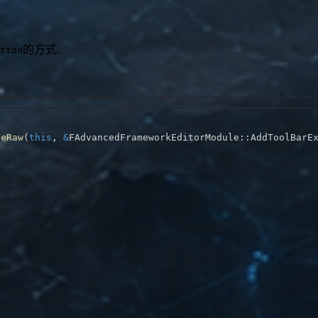
的方式.
tton
teRaw
(
this
,
&
FAdvancedFrameworkEditorModule
::
AddToolBarE