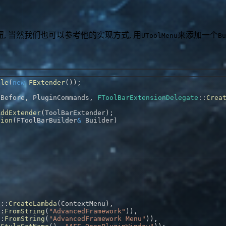
 当然我们也可以参考他的实现方式, 用
来添加一个
UToolMenu
Bu
ble
(
new
FExtender
(
)
)
;
:
Before
,
 PluginCommands
,
FToolBarExtensionDelegate
::
Crea
AddExtender
(
ToolBarExtender
)
;
sion
(
FToolBarBuilder
&
 Builder
)
t
::
CreateLambda
(
ContextMenu
)
,
::
FromString
(
"AdvancedFramework"
)
)
,
::
FromString
(
"AdvancedFramework Menu"
)
)
,