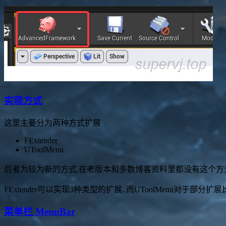
实现方式
这里主要分为两种方式扩展
FExtender
UToolMenu
后者为较为新的方式,在老版本和多数博客资料里都没有这个方
FExtender可以实现3种类型的扩展, 而UToolMenu对于部分
菜单栏 MenuBar