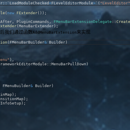
er
::
`LoadModuleChecked
<
FLevelEditorModule
>
`
(
"LevelEditor
ble
(
new
FExtender
(
)
)
;
:
After
,
 PluginCommands
,
FMenuBarExtensionDelegate
::
Creat
Extender
(
MenuBarExtender
)
;
然后我们通过函数
来实现
AddMenuBarExtension
sion
(
FMenuBarBuilder
&
 Builder
)
Menu"
)
,
FrameworkEditorModule
::
MenuBarPullDown
)
(
 FMenuBuilder
&
 Builder
)
ginMap
)
;
ansitionMap
)
;
pInfoSetup
)
;