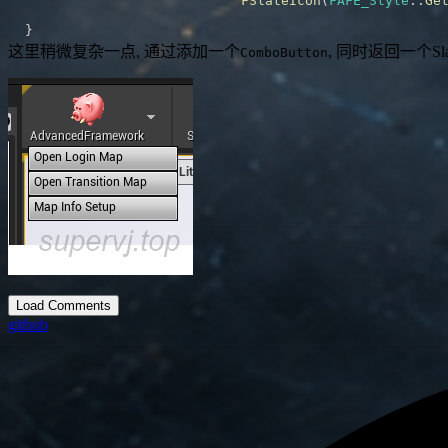
FSlateIcon
(
FAFE_Style
::
Ge
}
这里稍微复杂一点, 通过添加一个
, 同时返回一个Sl
ComboButton
Load Comments
github