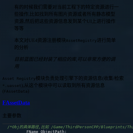
有的时候我们需要对当前工程下的特定资源进行一
些操作,比如找到所有图片资源或者所有静态模型
资源,然后把这些资源信息发到某个UI上进行操作
等等
本文对UE4资源注册模块
进行简单
AssetRegistry
的分析
目前蓝图已经封装了相应的库,可以非常方便的调
用
模块负责处理引擎下的资源信息(收集/检索
Asset Registry
),从这个模块中可以读取到所有资源信息
*.uasset
(
)
FAssetData
FAssetData
主要参数
/*Obj的具体路径,比如 /Game/ThirdPersonCPP/Blueprints/Thir
	FName ObjectPath
;