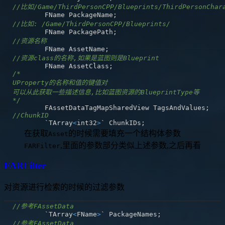
//比如/Game/ThirdPersonCPP/Blueprints/ThirdPersonChar
	FName PackageName
;
//比如: /Game/ThirdPersonCPP/Blueprints/
	FName PackagePath
;
//资源名称
	FName AssetName
;
//资源class的名称,如果是蓝图则是Blueprint
	FName AssetClass
;
*/
	FAssetDataTagMapSharedView TagsAndValues
;
//ChunkID
	`TArray
<
int32
>
` ChunkIDs
;
在获取
的时候需要填充一个结构体参数
Asset
,里面的参数部分类似上述参数,之后再看
FARFilter
FARFilter
对资源进行检索的时候的过滤参数
//参考FAssetData
	`TArray
<
FName
>
` PackageNames
;
//参考FAssetData