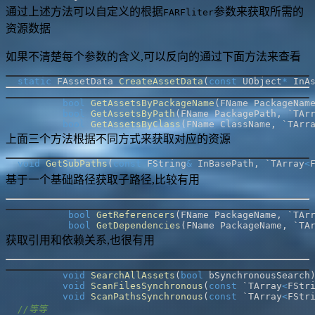
通过上述方法可以自定义的根据
参数来获取所需的
FARFliter
资源数据
如果不清楚每个参数的含义,可以反向的通过下面方法来查看
static
 FAssetData 
CreateAssetData
(
const
 UObject
*
 InA
bool
GetAssetsByPackageName
(
FName PackageNam
bool
GetAssetsByPath
(
FName PackagePath
,
 `TAr
bool
GetAssetsByClass
(
FName ClassName
,
 `TArr
上面三个方法根据不同方式来获取对应的资源
void
GetSubPaths
(
const
 FString
&
 InBasePath
,
 `TArray
<
基于一个基础路径获取子路径,比较有用
bool
GetReferencers
(
FName PackageName
,
 `TAr
bool
GetDependencies
(
FName PackageName
,
 `TA
获取引用和依赖关系,也很有用
void
SearchAllAssets
(
bool
 bSynchronousSearch
void
ScanFilesSynchronous
(
const
 `TArray
<
FStr
void
ScanPathsSynchronous
(
const
 `TArray
<
FStr
//等等