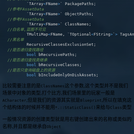
	`TArray
<
FName
>
` PackagePaths
;
//参考FAssetData
	`TArray
<
FName
>
` ObjectPaths
;
//参考FAssetData
	`TArray
<
FName
>
` ClassNames
;
//白名单,蓝图不可见
	TMultiMap
<
FName
,
 `TOptional
<
FString
>
`
>
 TagsA
//黑名单
	RecursiveClassesExclusionSet
;
//是否递归查找路径
bool
 bRecursivePaths
;
//是否递归查找类继承
bool
 bRecursiveClasses
;
//是否只查询磁盘上的资源
bool
 bIncludeOnlyOnDiskAssets
;
比较需要注意的是
这个参数,这个类型并不是我们
ClassNames
场景中对象的类型,打个比方,我们场景里的玩家一般是
,但是我们的资源其实就是
,所以在填充这
ACharacter
Blueprint
个结构体的时候并不能用
来给与
类型
*.::StaticClass()
Class
一般情况资源的创建类型就是用右键创建出来的名称或类似的
名称,并且都是继承自
Object