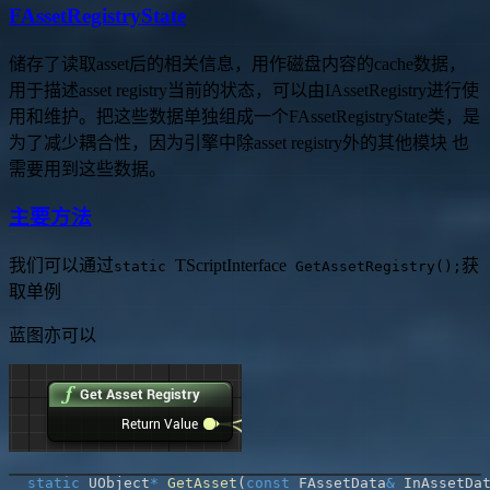
FAssetRegistryState
储存了读取asset后的相关信息，用作磁盘内容的cache数据，
用于描述asset registry当前的状态，可以由IAssetRegistry进行使
用和维护。把这些数据单独组成一个FAssetRegistryState类，是
为了减少耦合性，因为引擎中除asset registry外的其他模块 也
需要用到这些数据。
主要方法
我们可以通过
TScriptInterface
获
static
GetAssetRegistry();
取单例
蓝图亦可以
static
 UObject
*
GetAsset
(
const
 FAssetData
&
 InAssetDa