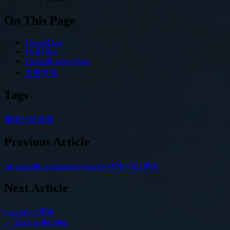
On This Page
FAssetData
FARFilter
FAssetRegistryState
主要方法
Tags
模块分析
资源
Previous Article
AdvancedLocomotionSystemV4分析(五):镜头
Next Article
PureMVC框架
← Back to the blog