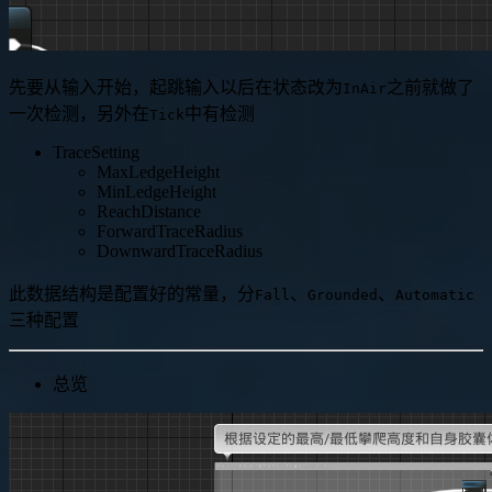
先要从输入开始，起跳输入以后在状态改为
之前就做了
InAir
一次检测，另外在
中有检测
Tick
TraceSetting
MaxLedgeHeight
MinLedgeHeight
ReachDistance
ForwardTraceRadius
DownwardTraceRadius
此数据结构是配置好的常量，分
、
、
Fall
Grounded
Automatic
三种配置
总览