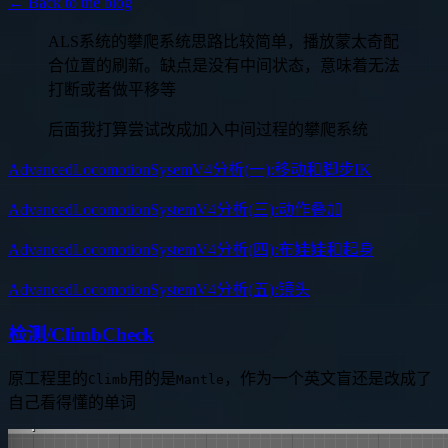
← Back to the blog
ALS系统的攀爬系统思路比较简单，播放蒙太奇配
合位置的刷新。缺点是没有中间状态，意味着无法
打断或者做平移等
后面我打算尝试改成加入中间过程的攀爬系统
AdvancedLocomotionSysemV4分析(一):移动和脚步IK
AdvancedLocomotionSystemV4分析(三):动作叠加
AdvancedLocomotionSystemV4分析(四):布娃娃和起身
AdvancedLocomotionSystemV4分析(五):镜头
检测/ClimbCheck
原工程里的
用的是
，作为一个英文盲还是改成了
Climb
Mantle
自己看得懂的单词