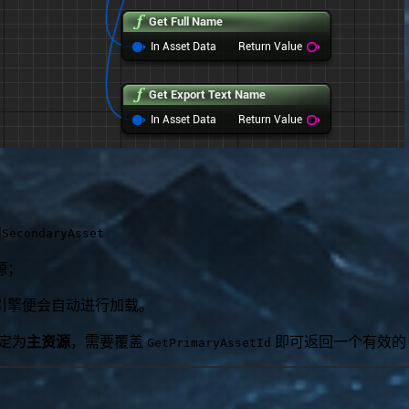
和
SecondaryAsset
源；
引擎便会自动进行加载。
定为
主资源
，需要覆盖
即可返回一个有效
GetPrimaryAssetId
;