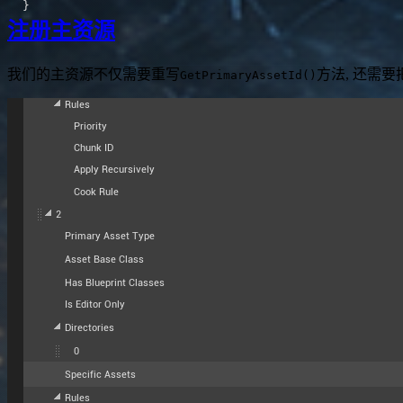
}
注册主资源
我们的主资源不仅需要重写
方法, 还需要
GetPrimaryAssetId()