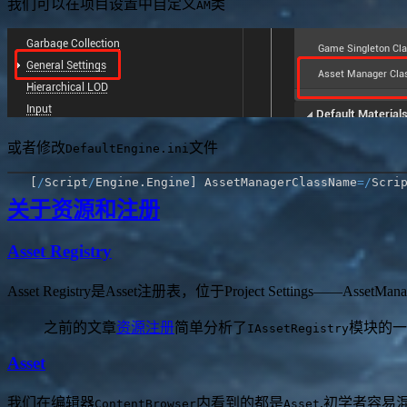
我们可以在项目设置中自定义
类
AM
或者修改
文件
DefaultEngine.ini
[
/
Script
/
Engine
.
Engine
]
 AssetManagerClassName
=
/
Scri
关于资源和注册
Asset Registry
Asset Registry是Asset注册表，位于Project Settings——A
之前的文章
资源注册
简单分析了
模块的一
IAssetRegistry
Asset
我们在编辑器
内看到的都是
,初学者容易
ContentBrowser
Asset