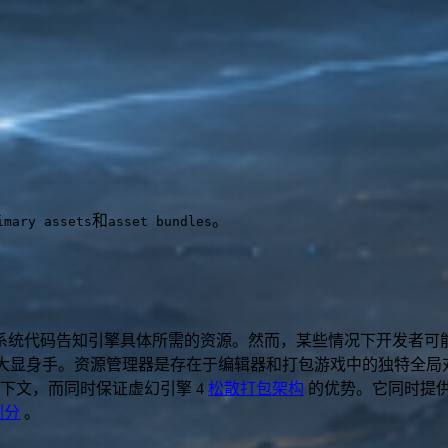
和
。
imary assets
asset bundles
系统代码告知引擎具体所需的资源。然而，某些情况下开发者可
大显身手。资源管理器是存在于编辑器和打包游戏中的独特全局
下文，而同时保证虚幻引擎 4
松散打包架构
的优势。它同时提
划分
。