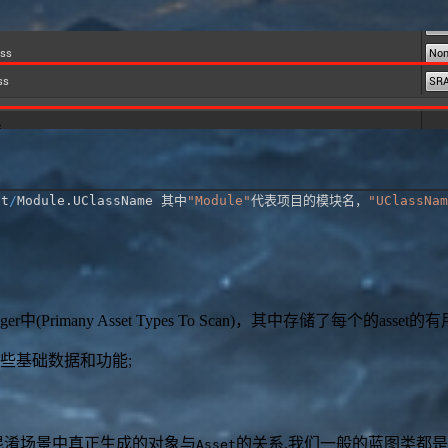
pt
/
Module
.
UClassName 其中
"Module"
代表项目的模块名，
"UClassNam
ssetManager中(Primany Asset Types To Scan)，其中存储
些基础数据和功能;
混淆场景中真正生成的对象与
的关系,我们一般的蓝图类都
Asset