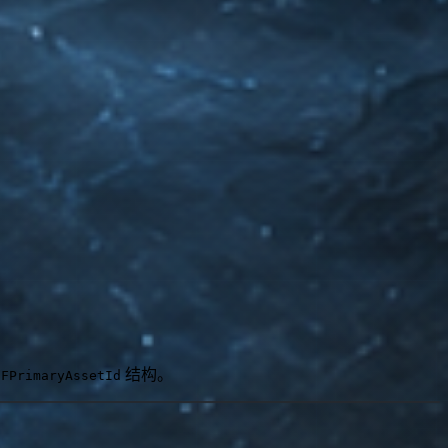
的
结构。
FPrimaryAssetId