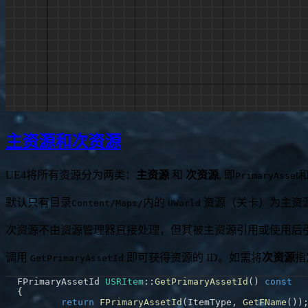
主资源和次资源
UE4将所有资源分为两类：
主资源
和
次资源
, 即
t
PrimaryAsse
默认只有目录
内的
资源（关卡）为主资
Content/Maps/
UWorld
次资源不由资源管理器直接处理，但其被主资源引用或使用后
调用
即可获得资源的 ID。如需将
次资源
指
GetPrimaryAssetId
FPrimaryAssetId 
USRItem
::
GetPrimaryAssetId
(
)
const
{
return
FPrimaryAssetId
(
ItemType
,
GetFName
(
)
)