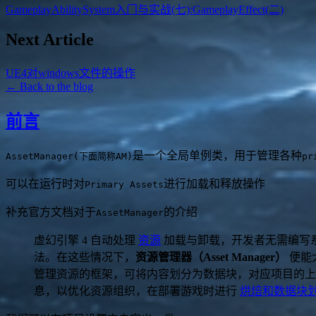
GameplayAbilitySystem入门与实战(七):GameplayEffect(二)
Next Article
UE4对windows文件的操作
← Back to the blog
前言
是一个全局单例类，用于管理各种
AssetManager(下面简称AM)
pr
可以在运行时对
进行加载和释放操作
Primary Assets
补充官方文档对于
的介绍
AssetManager
虚幻引擎 4 自动处理
资源
加载与卸载，开发者无需编写
法。在这些情况下，
资源管理器（Asset Manager）
便能
管理资源的框架，可将内容划分为数据块，对应项目的上
息，以优化资源组织，在部署游戏时进行
烘焙和数据块