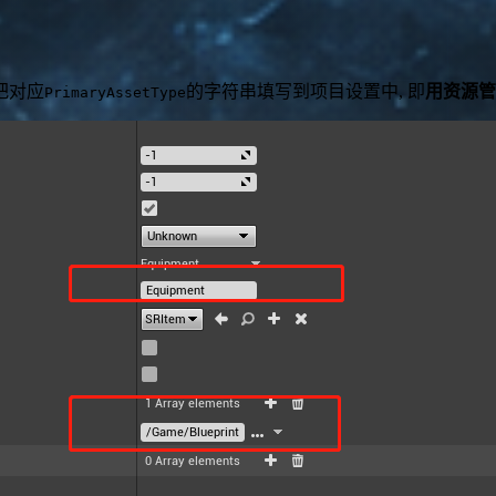
把对应
的字符串填写到项目设置中, 即
用资源管
PrimaryAssetType