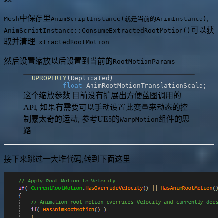
中保存里
,
Mesh
AnimScriptInstance(就是当前的AnimInstance)
可以获
AnimScriptInstance::ConsumeExtractedRootMotion()
取并清理
ExtractedRootMotion
然后设置缩放以后设置到当前的
RootMotionParams
UPROPERTY
(
Replicated
)
float
 AnimRootMotionTranslationScale
;
这个缩放参数 目前没有扩展出方便蓝图调用的
API, 如果有需要可以手动设置此变量来动态的控
制蒙太奇的运动, 参考UE5的
组件的思
WarpMotion
路
接下来跳过一大堆代码,转到下面这里