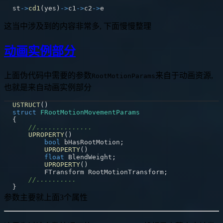
st
-
>
cd1
(
yes
)
-
>
c1
-
>
c2
-
>
这当中涉及到的内容非常多, 下面慢慢整理
动画实例部分
上面伪代码中需要的参数
来自于动画资源,
RootMotionParams
也就是来自动画实例部分
USTRUCT
(
)
struct
FRootMotionMovementParams
{
//..............
UPROPERTY
(
)
bool
 bHasRootMotion
;
UPROPERTY
(
)
float
 BlendWeight
;
UPROPERTY
(
)
	FTransform RootMotionTransform
;
//..........
}
参数主要就上面3个属性