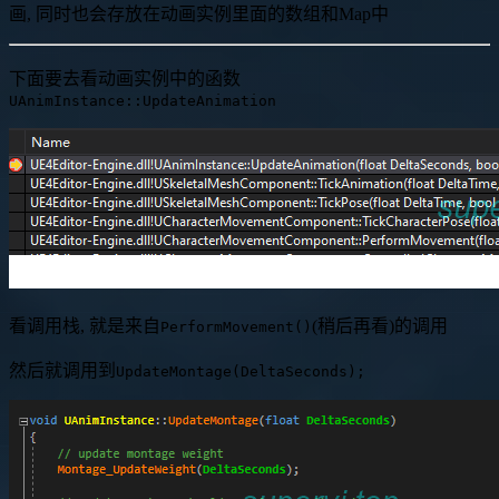
画, 同时也会存放在动画实例里面的数组和Map中
下面要去看动画实例中的函数
UAnimInstance::UpdateAnimation
看调用栈, 就是来自
(稍后再看)的调用
PerformMovement()
然后就调用到
UpdateMontage(DeltaSeconds);