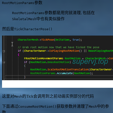
参数
RootMotionParams
参数都是用完就清理, 包括在
RootMotionParams
中也有类似操作
SkeletalMesh
然后是
TickCharacterPose()
这里对
的Tick会调用到之前动画实例部分的代码
Mesh
下面通过
获取参数并清理了
中的参
ConsumeRootMotion()
Mesh
数