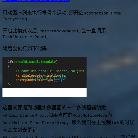
用动画序列来执行根骨个运动, 即开启
RootMotion From
Everything
开启此模式以后,
会一直调用
PerformMovement()
TickCharacterPose()
随后会执行如下代码
这里就要提到动画实例里面的一个多线程辅助类
,如果当前的
为
FAnimInstanceProxy
RootMotionMode
，那么我们在主线程Tick的时候
RootMotion From Everything
就会立刻去更新
，这样是
FAnimInstanceProxy::TickAssetPlayerInstances()