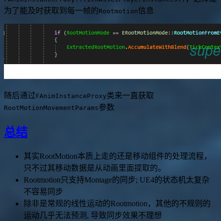
为了能及时获取到每一帧的
信息
Rootmotion
随后通过
类来一直获取
FAnimInstanceProxy
参数
RootMotionMovementParams
总结
其实RootMotion本质上走的还是移动组件的处理流程，
只不过其移动数据是从动画里面提取的。
Rootmotion只支持Montage的同步; UE4的状态机太复杂
不容易同步
除非是常规的线性运动的Rootmotion，其他的不规则的
运动几乎无法预测, 导致同步效果不理想