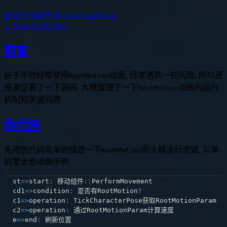
自定义动画节点AnimGraphNode
← Back to the blog
前言
由于平时经常使用
动画, 经常遇到一些问题, 所以还
RootMotion
是凑空看了一下源码, 大概整理了一下
动画的运行
RootMotion
机制和关键问题
伪代码
先用伪代码简单的描述一下
的大概运行逻辑, 以单
RootMotion
机蒙太奇动画示例
st
=>
start
:
 移动组件
:
:
cd1
=>
condition
:
 是否有RootMotion
?
c1
=>
operation
:
c2
=>
operation
:
e
=>
end
: