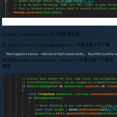
这个刷新混合值
Montage_UpdateWeight();
在
中重点做了这个事
UAnimInstance::Montage_Advance()
MontageInstance
->
Advance
(
DeltaSeconds
,
 RootMotionPar
然后在
中重点做了下面的
FAnimMontageInstance::Advance()
事情