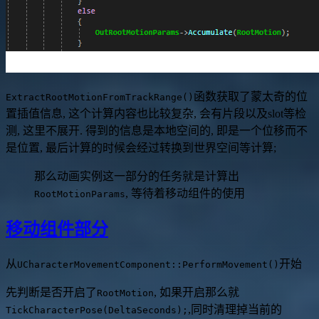
函数获取了蒙太奇的位
ExtractRootMotionFromTrackRange()
置插值信息, 这个计算内容也比较复杂, 会有片段以及slot等检
测, 这里不展开. 得到的信息是本地空间的, 即是一个位移而不
是位置, 最后计算的时候会经过转换到世界空间等计算;
那么动画实例这一部分的任务就是计算出
, 等待着移动组件的使用
RootMotionParams
移动组件部分
从
开始
UCharacterMovementComponent::PerformMovement()
先判断是否开启了
, 如果开启那么就
RootMotion
,同时清理掉当前的
TickCharacterPose(DeltaSeconds);