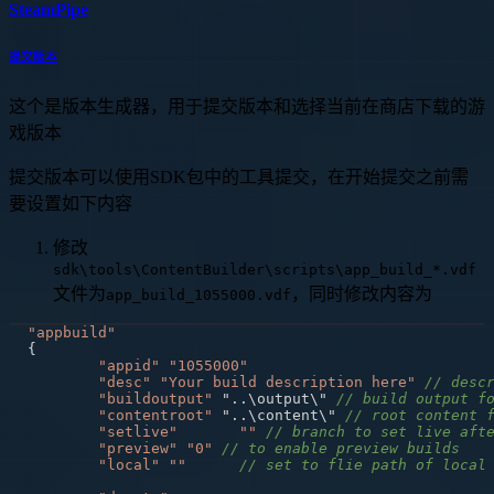
SteamPipe
提交版本
这个是版本生成器，用于提交版本和选择当前在商店下载的游
戏版本
提交版本可以使用SDK包中的工具提交，在开始提交之前需
要设置如下内容
修改
sdk\tools\ContentBuilder\scripts\app_build_*.vdf
文件为
，同时修改内容为
app_build_1055000.vdf
"appbuild"
{
"appid"
"1055000"
"desc"
"Your build description here"
// desc
"buildoutput"
 "..\output\" 
// build output f
"contentroot"
 "..\content\" 
// root content 
"setlive"
""
// branch to set live aft
"preview"
"0"
// to enable preview builds
"local"
""
// set to flie path of local