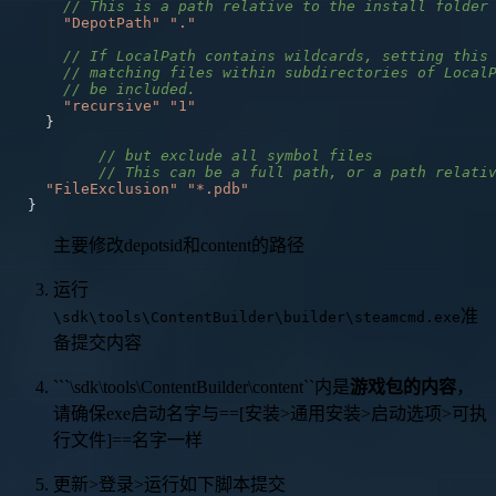
// This is a path relative to the install folder
"DepotPath"
"."
// If LocalPath contains wildcards, setting this
// matching files within subdirectories of Local
// be included.
"recursive"
"1"
}
// but exclude all symbol files  
// This can be a full path, or a path relati
"FileExclusion"
"*.pdb"
}
主要修改depotsid和content的路径
运行
准
\sdk\tools\ContentBuilder\builder\steamcmd.exe
备提交内容
```\sdk\tools\ContentBuilder\content``内是
游戏包的内容
，
请确保exe启动名字与==[安装>通用安装>启动选项>可执
行文件]==名字一样
更新>登录>运行如下脚本提交