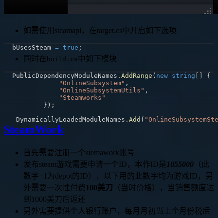
如需使用steamapi，在target.cs中开启如下选项
bUsesSteam 
=
true
;
同时在
中如下模块
build.cs
PublicDependencyModuleNames
.
AddRange
(
new
string
[
]
{
"OnlineSubsystem"
,
"OnlineSubsystemUtils"
,
"Steamworks"
}
)
;
 DynamicallyLoadedModuleNames
.
Add
(
"OnlineSubsystemSt
SteamWork
首先需要注册一个stemawork账号
发布steam游戏需要申请一个ID，本作ID是
1055000
（此
数字+1为depot的ID），以下用的此数字均为游戏ID，另
外需要一次性付费
100美刀
（当时价格），当销售额度达
到1000美刀后返还
另外需要提供个人银行账户，每月月初当上个月份税后