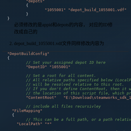
"depots"
{
"1055001"
"depot_build_1055001.vdf"
}
}
必须修改的是appid和depots的内容， 对应的ID修
改成自己的
depot_build_1055001.vdf文件同样修改内容为
"DepotBuildConfig"
{
// Set your assigned depot ID here
"DepotID"
"1055001"
// Set a root for all content.
// All relative paths specified below (Local
// will be resolved relative to this root.
// If you don't define ContentRoot, then it 
// the location of this script file, which p
"ContentRoot"
"E:\Download\steamworks_sdk_
// include all files recursivley
"FileMapping"
{
// This can be a full path, or a path relati
"LocalPath"
"*"