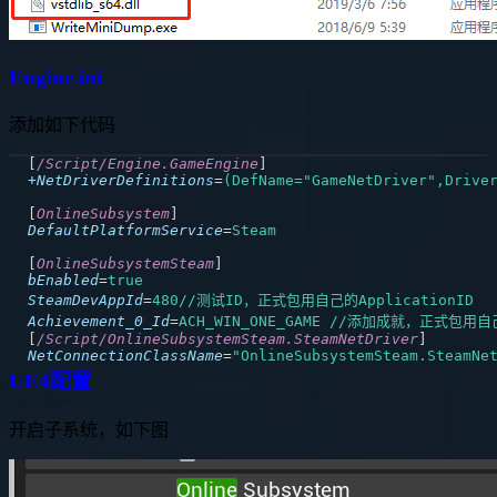
Engine.ini
添加如下代码
[
/Script/Engine.GameEngine
]
+NetDriverDefinitions
=
(DefName="GameNetDriver",Drive
[
OnlineSubsystem
]
DefaultPlatformService
=
Steam
[
OnlineSubsystemSteam
]
bEnabled
=
true
SteamDevAppId
=
480//测试ID，正式包用自己的ApplicationID
Achievement_0_Id
=
ACH_WIN_ONE_GAME //添加成就，正式包用
[
/Script/OnlineSubsystemSteam.SteamNetDriver
]
NetConnectionClassName
=
"
OnlineSubsystemSteam.SteamNe
UE4配置
开启子系统，如下图