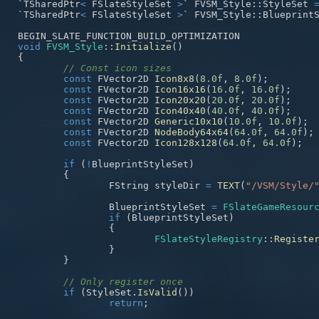
`TSharedPtr
<
 FSlateStyleSet 
>
` FVSM_Style
::
StyleSet 
`TSharedPtr
<
 FSlateStyleSet 
>
` FVSM_Style
::
Blueprint
void
FVSM_Style
::
Initialize
(
)
{
// Const icon sizes
const
 FVector2D 
Icon8x8
(
8.0f
,
8.0f
)
;
const
 FVector2D 
Icon16x16
(
16.0f
,
16.0f
)
;
const
 FVector2D 
Icon20x20
(
20.0f
,
20.0f
)
;
const
 FVector2D 
Icon40x40
(
40.0f
,
40.0f
)
;
const
 FVector2D 
Generic10x10
(
10.0f
,
10.0f
)
;
const
 FVector2D 
NodeBody64x64
(
64.0f
,
64.0f
)
;
const
 FVector2D 
Icon128x128
(
64.0f
,
64.0f
)
;
if
(
!
BlueprintStyleSet
)
{
		FString styleDir 
=
TEXT
(
"/VSM/Style/
		BlueprintStyleSet 
=
FSlateGameResour
if
(
BlueprintStyleSet
)
{
FSlateStyleRegistry
::
Registe
}
}
// Only register once
if
(
StyleSet
.
IsValid
(
)
)
return
;