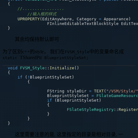
{
//.................
//输入框的样式
UPROPERTY
(
EditAnywhere
,
 Category 
=
 Appearance
)
		FInlineEditableTextBlockStyle EditTe
}
其余均保持默认即可
为了区别c++的style， 我们在
中的变量命名成
FVSM_Style
TSharedPtr
static
BlueprintStyleSet;
void
FVSM_Style
::
Initialize
(
)
{
if
(
!
BlueprintStyleSet
)
{
		FString styleDir 
=
TEXT
(
"/VSM/Style/
		BlueprintStyleSet 
=
FSlateGameResour
if
(
BlueprintStyleSet
)
{
FSlateStyleRegistry
::
Registe
}
}
}
这里需要注意的是, 这里指定的目录是相对目录, 一