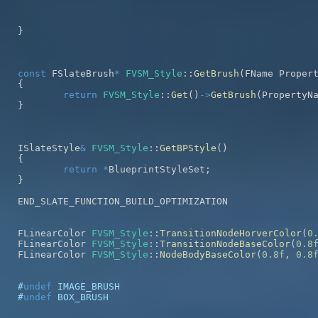
}
const
 FSlateBrush
*
FVSM_Style
::
GetBrush
(
FName Proper
{
return
FVSM_Style
::
Get
(
)
->
GetBrush
(
PropertyN
}
ISlateStyle
&
FVSM_Style
::
GetBPStyle
(
)
{
return
*
BlueprintStyleSet
;
}
FLinearColor 
FVSM_Style
::
TransitionNodeHorverColor
(
0
FLinearColor 
FVSM_Style
::
TransitionNodeBaseColor
(
0.8
FLinearColor 
FVSM_Style
::
NodeBodyBaseColor
(
0.8f
,
0.8
#
undef
IMAGE_BRUSH
#
undef
BOX_BRUSH