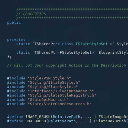
/***********************************************
/* PROPERTIES                                   
/***********************************************
public
:
private
:
static
 `TSharedPtr
<
class
FSlateStyleSet
>
` Styl
static
 `TSharedPtr
<
FSlateStyleSet
>
` BlueprintSty
}
;
// Fill out your copyright notice in the Description
#
include
"Style/VSM_Style.h"
#
include
"Styling/ISlateStyle.h"
#
include
"Styling/SlateStyle.h"
#
include
"Interfaces/IPluginManager.h"
#
include
"Styling/SlateStyleRegistry.h"
#
include
"SlateOptMacros.h"
#
include
"Slate/SlateGameResources.h"
#
define
IMAGE_BRUSH
(
RelativePath
,
.
.
.
)
FSlateImageB
#
define
BOX_BRUSH
(
RelativePath
,
.
.
.
)
FSlateBoxBrush