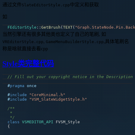
通过文件
中定义和获取
SlateEditorStyle.cpp
如
FEditorStyle
::
GetBrush
(
TEXT
(
"Graph.StateNode.Pin.Bac
当然引擎还有很多其他类也定义了自己的笔刷, 如
,
,具体笔刷名
VREditorStyle.cpp
GameMenuBuilderStyle.cpp
称是啥就直接去看cpp
Style类完整代码
// Fill out your copyright notice in the Description
#
pragma
once
#
include
"CoreMinimal.h"
#
include
"VSM_SlateWidgetStyle.h"
 */
class
VSMEDITOR_API
{