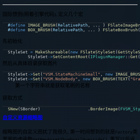
国际惯例(照着引擎代码), 定义几个宏
#
define
IMAGE_BRUSH
(
RelativePath
,
.
.
.
)
FSlateImageB
#
define
BOX_BRUSH
(
RelativePath
,
.
.
.
)
FSlateBoxBrush
先初始化
StyleSet 
=
MakeShareable
(
new
FSlateStyleSet
(
GetStyle
	StyleSet
->
SetContentRoot
(
IPluginManager
::
Get
然后从具体目录获取图片
StyleSet
->
Set
(
"VSM.StateMachineSmall"
,
new
IMAGE_BRU
StyleSet
->
Set
(
"VSM.NodeBody"
,
new
BOX_BRUSH
(
TEXT
(
"Gr
第一个字符串就是获取笔刷的名称
获取方式
SNew
(
SBorder
)
.
BorderImage
(
FVSM_St
自定义资源缩略图
缩略图的自定义困扰了我很久, 第一时间想到的就是
类
Factory
里面的虚函数
, 重写以后返
GetNewAssetThumbnailOverride()