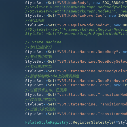
	StyleSet
->
Set
(
"VSM.NodeBody"
,
new
BOX_BRUSH
(
//StyleSet->Set("FrameworkGraph.NodeBodySele
//StyleSet->Set("FrameworkGraph.NodePin", ne
	StyleSet
->
Set
(
"VSM.NodePinHoverCue"
,
new
IMA
//默认阴影
	StyleSet
->
Set
(
"VSM.RegularNodeShadow"
,
new
B
	StyleSet->Set("FrameworkGraph.RegularNodeTit
// State Machine 
//默认边框部分
	StyleSet
->
Set
(
"VSM.StateMachine.NodeBody"
,
n
//节点选中阴影
	StyleSet
->
Set
(
"VSM.StateMachine.NodeBodySele
//节点主体内部
	StyleSet
->
Set
(
"VSM.StateMachine.NodeBodyColo
//鼠标移动到Node上的背景颜色
	StyleSet
->
Set
(
"VSM.StateMachine.NodePinHover
	StyleSet
->
Set
(
"VSM.StateMachine.Icon"
,
new
I
//过渡节点主体，已废弃
	StyleSet
->
Set
(
"vsm.StateMachine.TransitionNo
//过渡节点的底色
	StyleSet
->
Set
(
"VSM.StateMachine.TransitionNo
//过渡节点的图标
	StyleSet
->
Set
(
"VSM.StateMachine.TransitionNo
FSlateStyleRegistry
::
RegisterSlateStyle
(
*
Sty