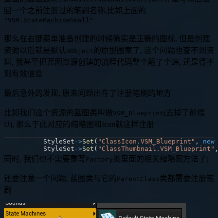
回一个之前注册过的笔刷名称,比如上面的
"VSM.StateMachineSmall"
那么在右键菜单准备创建的时候确实是正确的图标, 但是创建
资源以后就是默认
的原型图案了, 这个问题也查不到资
UObject
料, 我甚至把蓝图资源创建的流程代码整个翻了个遍, 还是得不
到有效信息
最后意外的发现, 原来问题出在了注册笔刷的地方
比如我们这个资源的蓝图类叫做
(去掉了前缀
VSM_Blueprint
U), 那么于此对应的缩略图和Icon就这样注册
	StyleSet
->
Set
(
"ClassIcon.VSM_Blueprint"
,
new
	StyleSet
->
Set
(
"ClassThumbnail.VSM_Blueprint"
同时, 我们也不需要重写
类里面的相关缩略图方法了;
Factory
还要注意一个问题, 蓝图类与它的
类都需要注册笔
ParentClass
刷