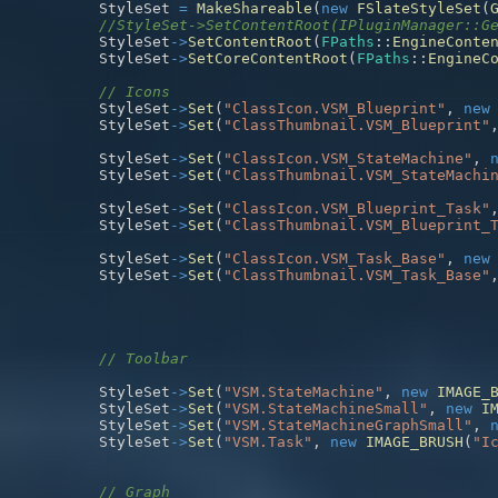
	StyleSet 
=
MakeShareable
(
new
FSlateStyleSet
(
//StyleSet->SetContentRoot(IPluginManager::G
	StyleSet
->
SetContentRoot
(
FPaths
::
EngineConte
	StyleSet
->
SetCoreContentRoot
(
FPaths
::
EngineC
// Icons 
	StyleSet
->
Set
(
"ClassIcon.VSM_Blueprint"
,
new
	StyleSet
->
Set
(
"ClassThumbnail.VSM_Blueprint"
	StyleSet
->
Set
(
"ClassIcon.VSM_StateMachine"
,
	StyleSet
->
Set
(
"ClassThumbnail.VSM_StateMachi
	StyleSet
->
Set
(
"ClassIcon.VSM_Blueprint_Task"
	StyleSet
->
Set
(
"ClassThumbnail.VSM_Blueprint_
	StyleSet
->
Set
(
"ClassIcon.VSM_Task_Base"
,
new
	StyleSet
->
Set
(
"ClassThumbnail.VSM_Task_Base"
// Toolbar
	StyleSet
->
Set
(
"VSM.StateMachine"
,
new
IMAGE_
	StyleSet
->
Set
(
"VSM.StateMachineSmall"
,
new
I
	StyleSet
->
Set
(
"VSM.StateMachineGraphSmall"
,
	StyleSet
->
Set
(
"VSM.Task"
,
new
IMAGE_BRUSH
(
"I
// Graph