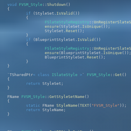
void
FVSM_Style
::
Shutdown
(
)
{
if
(
StyleSet
.
IsValid
(
)
)
{
FSlateStyleRegistry
::
UnRegisterSlate
ensure
(
StyleSet
.
IsUnique
(
)
)
;
		StyleSet
.
Reset
(
)
;
}
if
(
BlueprintStyleSet
.
IsValid
(
)
)
{
FSlateStyleRegistry
::
UnRegisterSlate
ensure
(
BlueprintStyleSet
.
IsUnique
(
)
)
		BlueprintStyleSet
.
Reset
(
)
;
}
}
`TSharedPtr
<
class
ISlateStyle
>
` 
FVSM_Style
::
Get
(
)
{
return
 StyleSet
;
}
FName 
FVSM_Style
::
GetStyleSetName
(
)
{
static
 FName 
StyleName
(
TEXT
(
"FVSM_Style"
)
)
;
return
 StyleName
;
}