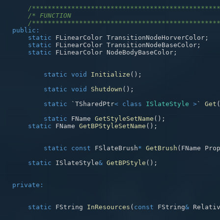
/***********************************************
/* FUNCTION                                     
/***********************************************
public
:
static
 FLinearColor TransitionNodeHorverColor
;
static
 FLinearColor TransitionNodeBaseColor
;
static
 FLinearColor NodeBodyBaseColor
;
static
void
Initialize
(
)
;
static
void
Shutdown
(
)
;
static
 `TSharedPtr
<
class
ISlateStyle
>
` 
Get
static
 FName 
GetStyleSetName
(
)
;
static
 FName 
GetBPStyleSetName
(
)
;
static
const
 FSlateBrush
*
GetBrush
(
FName Pro
static
 ISlateStyle
&
GetBPStyle
(
)
;
private
:
static
 FString 
InResources
(
const
 FString
&
 Relati