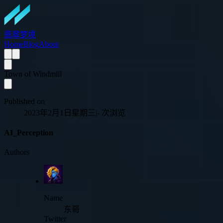
翡翠梦境
Home
Blog
About
Town of Windmill
Published on
2023年2月1日星期三
|
-
次浏览
AI_Perception
Authors
Name
东哥
Twitter