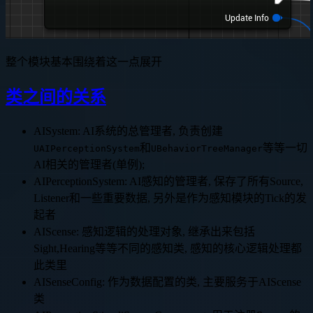
整个模块基本围绕着这一点展开
类之间的关系
AISystem: AI系统的总管理者, 负责创建
和
等等一切
UAIPerceptionSystem
UBehaviorTreeManager
AI相关的管理者(单例);
AIPerceptionSystem: AI感知的管理者, 保存了所有Source,
Listener和一些重要数据, 另外是作为感知模块的Tick的发
起者
AIScense: 感知逻辑的处理对象, 继承出来包括
Sight,Hearing等等不同的感知类, 感知的核心逻辑处理都
此类里
AISenseConfig: 作为数据配置的类, 主要服务于AIScense
类