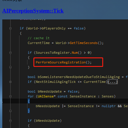
AIPerceptionSystem::Tick