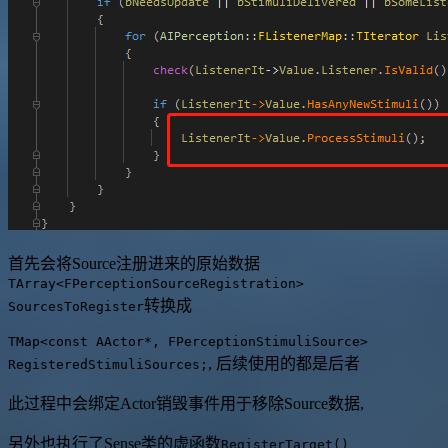
首先会将Source注册进来的原始数据
TArray<FPerceptionSourceRegistration>
转换成
SourcesToRegister
TMap<const AActor*, FPerceptionStimuliSource>
, 后续使用的都是后者
RegisteredStimuliSources;
此过程中会绑定Actor销毁事件用于移除Source数据,
另外也执行了Sense类的虚函数
RegisterTarget()