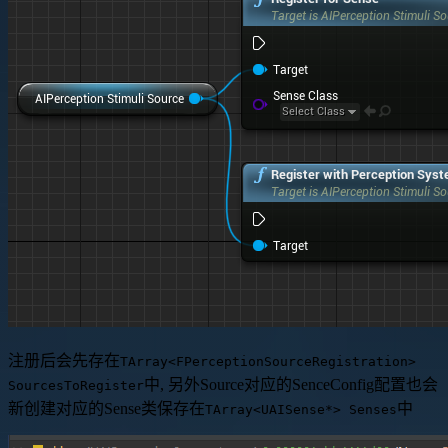
注册后会先存在
TArray<FPerceptionSourceRegistration>
中, 另外Source对应的SenceConfig配置也会
SourcesToRegister
新创建对应的Sense类保存在
中
TArray<UAISense*> Senses