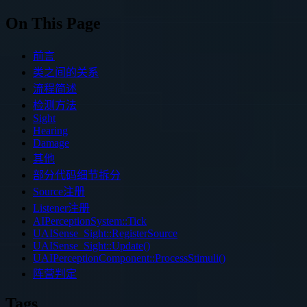
On This Page
前言
类之间的关系
流程简述
检测方法
Sight
Hearing
Damage
其他
部分代码细节拆分
Source注册
Listener注册
AIPerceptionSystem::Tick
UAISense_Sight::RegisterSource
UAISense_Sight::Update()
UAIPerceptionComponent::ProcessStimuli()
阵营判定
Tags