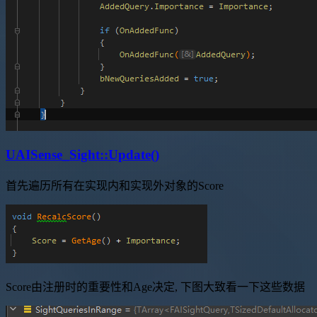
UAISense_Sight::Update()
首先遍历所有在实现内和实现外对象的Score
Score由注册时的重要性和Age决定, 下图大致看一下这些数据