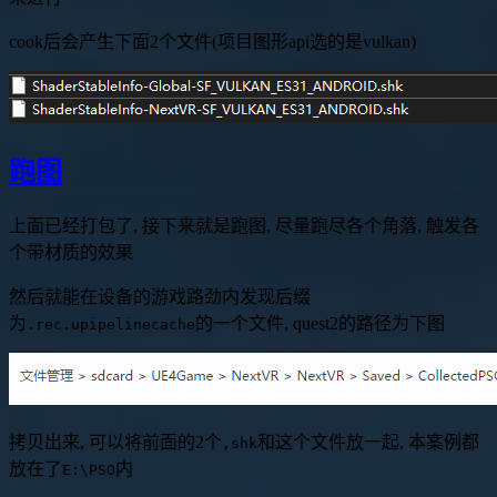
cook后会产生下面2个文件(项目图形api选的是vulkan)
跑图
上面已经打包了, 接下来就是跑图, 尽量跑尽各个角落, 触发各
个带材质的效果
然后就能在设备的游戏路劲内发现后缀
为
的一个文件, quest2的路径为下图
.rec.upipelinecache
拷贝出来, 可以将前面的2个
和这个文件放一起, 本案例都
,shk
放在了
内
E:\PSO