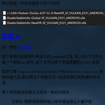
所以到这一步应该拥有下列3个文件
生成csv
这一步的
官方文档
接下来我们的利用引擎自己的command工具, 将上述3个文件生
成一个新的
文件, 这个文件记录了所有需要的
信息
csv
shader
找到引擎
下的
, 创
Engine\Binaries\Win64
UE4Editor-Cmd.exe
建快捷方式,建议把这个快捷方式一起丢到我们的数据文件目
录
接下来就是给快捷方式添加一串启动指令
又是坑, 按照官网说的输入命令保证就让人痛不欲