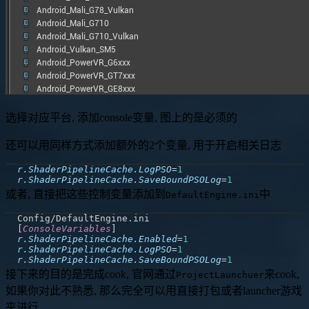
选择对应平台, 添加console变量, 图上的是必须的
还可以用同样方式添加额外的2个变量, 用于开启相关日志
r.ShaderPipelineCache.LogPSO
=
1
r.ShaderPipelineCache.SaveBoundPSOLog
=
1
或者, 直接把这些控制变量添加到
中
DefaultEngine.ini
[
ConsoleVariables
]
r.ShaderPipelineCache.Enabled
=
1
r.ShaderPipelineCache.LogPSO
=
1
r.ShaderPipelineCache.SaveBoundPSOLog
=
1
接下来的目的是完成cook, 官网通过
来cook,
ProjectLaunchuer
如果你对此不熟悉, 那么完全可以用直接打包或者launcher游戏
来进行