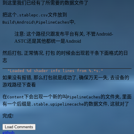
到这里我们已经有了所需要的数据文件了
把这个
文件放到
.stablepc.csv
中,
Build\Android\PipelineCaches
注意: 这个路径只跟发布平台有关, 不管Android-
ASTC还是其他都统一是Android
然后打包, 正常情况, 打包 的时候会出现若干条下面格式的日
志
"Loaded %d shader info lines from %.*s."
如果没有报错, 那么打包就是成功了, 确保万无一失, 去设备的
游戏路径下查看
在
下会出现一个新的叫
的文件夹, 里面
Content
PipelineCaches
有一个后缀是
的数据文件, 这就对了
.stable.upipelinecache
完成!
Load Comments
github