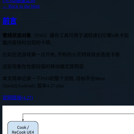
UE5动画重定向
← Back to the blog
前言
管线状态对象
（PSO）缓存工具可用于减轻虚幻引擎4关卡加
载内容块时出现的卡顿,
比如在进游戏第一次开枪, 开枪的火花特效就会造成卡顿
这些现象在性能较弱的移动端尤其明显
本文简单记录一下PSO的整个流程, 目标平台Meta
Quest2(Android), 版本4.27-plus
官网链接(4.27)