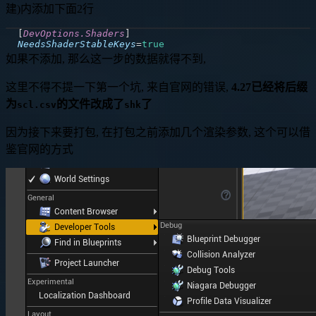
建)内添加下面2行
[
DevOptions.Shaders
]
NeedsShaderStableKeys
=
true
如果不添加, 那么这一步的数据就得不到,
这里不得不提一下第一个坑, 来自官网的错误,
4.27已经将后缀
为
的文件改成了
了
scl.csv
shk
因为接下来要打包, 在打包之前添加几个渲染参数, 这个可以借
鉴官网的方式