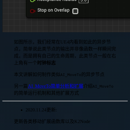
如图所示，我们经常在UE4内看到如此的异步节
点，简单说此类节点的输出并非像函数一样瞬间完
成，而是拥有自己的生命周期，此类节点一般在右
上角有一个
时钟标志
本文讲解如何制作类似
的异步节点
AI_MoveTo
另一篇
AI_MoveTo简单分析和扩展
介绍
AI_MoveTo
的简单运行机制和其他扩展方式
2020.11.24更新:
更新各类移动扩展函数库以及K2Node