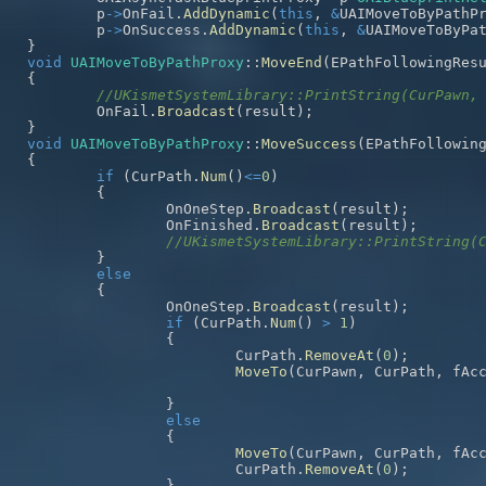
	p
->
OnFail
.
AddDynamic
(
this
,
&
UAIMoveToByPathP
	p
->
OnSuccess
.
AddDynamic
(
this
,
&
UAIMoveToByPa
}
void
UAIMoveToByPathProxy
::
MoveEnd
(
EPathFollowingRes
{
//UKismetSystemLibrary::PrintString(CurPawn,
	OnFail
.
Broadcast
(
result
)
;
}
void
UAIMoveToByPathProxy
::
MoveSuccess
(
EPathFollowin
{
if
(
CurPath
.
Num
(
)
<=
0
)
{
		OnOneStep
.
Broadcast
(
result
)
;
		OnFinished
.
Broadcast
(
result
)
;
//UKismetSystemLibrary::PrintString(
}
else
{
		OnOneStep
.
Broadcast
(
result
)
;
if
(
CurPath
.
Num
(
)
>
1
)
{
			CurPath
.
RemoveAt
(
0
)
;
MoveTo
(
CurPawn
,
 CurPath
,
 fAc
}
else
{
MoveTo
(
CurPawn
,
 CurPath
,
 fAc
			CurPath
.
RemoveAt
(
0
)
;
}