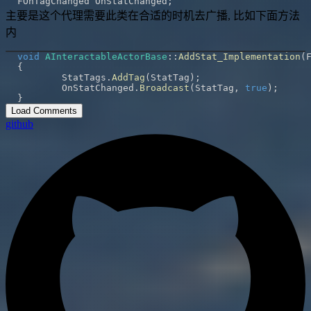
FOnTagChanged OnStatChanged
;
主要是这个代理需要此类在合适的时机去广播, 比如下面方法
内
void
AInteractableActorBase
::
AddStat_Implementation
(
{
	StatTags
.
AddTag
(
StatTag
)
;
	OnStatChanged
.
Broadcast
(
StatTag
,
true
)
;
}
Load Comments
github