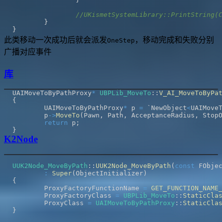
//UKismetSystemLibrary::PrintString(
}
}
此类移动一次成功后就会派发
，移动完成和失败分别
OneStep
广播对应事件
库
UAIMoveToByPathProxy
*
UBPLib_MoveTo
::
V_AI_MoveToByPa
{
	UAIMoveToByPathProxy
*
 p 
=
 `NewObject
<
UAIMove
	p
->
MoveTo
(
Pawn
,
 Path
,
 AcceptanceRadius
,
 Stop
return
 p
;
}
K2Node
UUK2Node_MoveByPath
::
UUK2Node_MoveByPath
(
const
 FObje
:
Super
(
ObjectInitializer
)
{
	ProxyFactoryFunctionName 
=
GET_FUNCTION_NAME
	ProxyFactoryClass 
=
UBPLib_MoveTo
::
StaticCla
	ProxyClass 
=
UAIMoveToByPathProxy
::
StaticCla
}