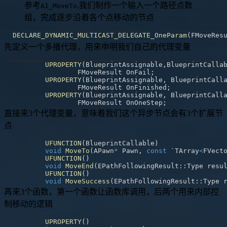
参考
,我们制作一个输入一个路径点数
AI_MoveTo
组，完成逐步沿着各个点移动的节点
DECLARE_DYNAMIC_MULTICAST_DELEGATE_OneParam
(
FMoveRes
先定义一个多播代理，用来申明我们自己的代理变量
UPROPERTY
(
BlueprintAssignable
,
BlueprintCalla
		FMoveResult OnFail
;
UPROPERTY
(
BlueprintAssignable
,
 BlueprintCall
		FMoveResult OnFinished
;
UPROPERTY
(
BlueprintAssignable
,
 BlueprintCall
		FMoveResult OnOneStep
;
直接来3个代理变量，意味着我们这个异步节点会有3个扩展节
点
UFUNCTION
(
BlueprintCallable
)
void
MoveTo
(
APawn
*
 Pawn
,
const
 `TArray
<
FVect
UFUNCTION
(
)
void
MoveEnd
(
EPathFollowingResult
::
Type resu
UFUNCTION
(
)
void
MoveSuccess
(
EPathFollowingResult
::
Type 
再来3个函数，第一个函数让函数库调用，后两个用来内部控
制移动的逻辑
UPROPERTY
(
)