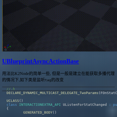
UBlueprintAsyncActionBase
用法比K2Node的简单一些, 但是一般是建立在能获取多播代理
的情况下,如下类是监听
的改变
tag
//.h
DECLARE_DYNAMIC_MULTICAST_DELEGATE_TwoParams
(
FOnStat
UCLASS
(
)
class
INTERACTIONEXTRA_API
 UListenForStatChanged 
:
p
{
GENERATED_BODY
(
)