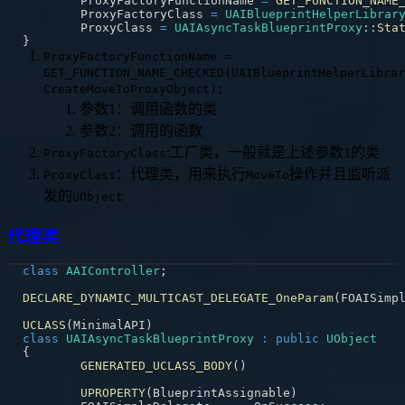
	ProxyFactoryFunctionName 
=
GET_FUNCTION_NAME
	ProxyFactoryClass 
=
UAIBlueprintHelperLibrar
	ProxyClass 
=
UAIAsyncTaskBlueprintProxy
::
Sta
}
ProxyFactoryFunctionName =
GET_FUNCTION_NAME_CHECKED(UAIBlueprintHelperLibrar
CreateMoveToProxyObject);
参数1：调用函数的类
参数2：调用的函数
:工厂类，一般就是上述参数1的类
ProxyFactoryClass
：代理类，用来执行
操作并且监听派
ProxyClass
MoveTo
发的
UObject
代理类
class
AAIController
;
DECLARE_DYNAMIC_MULTICAST_DELEGATE_OneParam
(
FOAISimp
UCLASS
(
MinimalAPI
)
class
UAIAsyncTaskBlueprintProxy
:
public
UObject
{
GENERATED_UCLASS_BODY
(
)
UPROPERTY
(
BlueprintAssignable
)