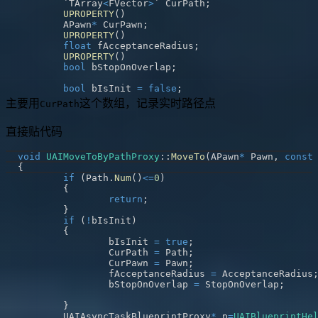
	`TArray
<
FVector
>
` CurPath
;
UPROPERTY
(
)
	APawn
*
 CurPawn
;
UPROPERTY
(
)
float
 fAcceptanceRadius
;
UPROPERTY
(
)
bool
 bStopOnOverlap
;
bool
 bIsInit 
=
false
;
主要用
这个数组，记录实时路径点
CurPath
直接贴代码
void
UAIMoveToByPathProxy
::
MoveTo
(
APawn
*
 Pawn
,
const
{
if
(
Path
.
Num
(
)
<=
0
)
{
return
;
}
if
(
!
bIsInit
)
{
		bIsInit 
=
true
;
		CurPath 
=
 Path
;
		CurPawn 
=
 Pawn
;
		fAcceptanceRadius 
=
 AcceptanceRadius
		bStopOnOverlap 
=
 StopOnOverlap
;
}
	UAIAsyncTaskBlueprintProxy
*
 p
=
UAIBlueprintHe