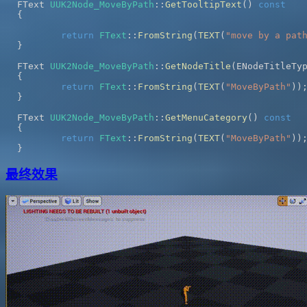
FText 
UUK2Node_MoveByPath
::
GetTooltipText
(
)
const
{
return
FText
::
FromString
(
TEXT
(
"move by a pat
}
FText 
UUK2Node_MoveByPath
::
GetNodeTitle
(
ENodeTitleTy
{
return
FText
::
FromString
(
TEXT
(
"MoveByPath"
)
)
}
FText 
UUK2Node_MoveByPath
::
GetMenuCategory
(
)
const
{
return
FText
::
FromString
(
TEXT
(
"MoveByPath"
)
)
}
最终效果