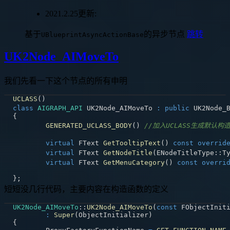
2021.2.25更新:
基于
的异步节点
跳转
UBlueprintAsyncActionBase
UK2Node_AIMoveTo
我们先看一下这个节点的所有申明
UCLASS
(
)
class
AIGRAPH_API
 UK2Node_AIMoveTo 
:
public
 UK2Node_
{
GENERATED_UCLASS_BODY
(
)
//加入UCLASS生成默认构
virtual
 FText 
GetTooltipText
(
)
const
overrid
virtual
 FText 
GetNodeTitle
(
ENodeTitleType
::
T
virtual
 FText 
GetMenuCategory
(
)
const
overri
}
;
短短没几行代码，主要内容在构造函数的定义
UK2Node_AIMoveTo
::
UK2Node_AIMoveTo
(
const
 FObjectInit
:
Super
(
ObjectInitializer
)
{