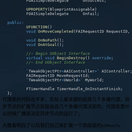
	FOAISimpleDelegate	OnSuccess
;
UPROPERTY
(
BlueprintAssignable
)
	FOAISimpleDelegate	OnFail
;
public
:
UFUNCTION
(
)
void
OnMoveCompleted
(
FAIRequestID RequestID
,
void
OnNoPath
(
)
;
void
OnAtGoal
(
)
;
//~ Begin UObject Interface
virtual
void
BeginDestroy
(
)
override
;
//~ End UObject Interface
	`TWeakObjectPtr
<
AAIController
>
` AIController
	FAIRequestID MoveRequestId
;
	`TWeakObjectPtr
<
UWorld
>
` MyWorld
;
	FTimerHandle TimerHandle_OnInstantFinish
;
}
;
代理类的代码也不多，实际上最关键的就是几个多播代理，异
步节点的扩展节点就是由这几个多播代理决定的，代理类里什
么时候广播就决定异步节点的运行了；
大概看明白了以后我们自己来扩展一个高级版的
AIMoveTo