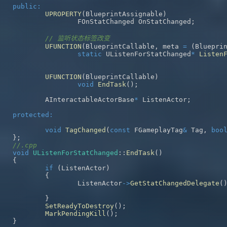
public
:
UPROPERTY
(
BlueprintAssignable
)
		FOnStatChanged OnStatChanged
;
// 监听状态标签改变
UFUNCTION
(
BlueprintCallable
,
 meta 
=
(
Bluepri
static
 UListenForStatChanged
*
Listen
UFUNCTION
(
BlueprintCallable
)
void
EndTask
(
)
;
	AInteractableActorBase
*
 ListenActor
;
protected
:
void
TagChanged
(
const
 FGameplayTag
&
 Tag
,
boo
}
;
//.cpp
void
UListenForStatChanged
::
EndTask
(
)
{
if
(
ListenActor
)
{
		ListenActor
->
GetStatChangedDelegate
(
}
SetReadyToDestroy
(
)
;
MarkPendingKill
(
)
;
}