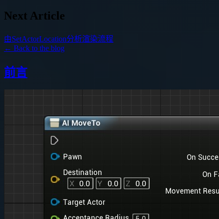
Next Article
由SetActorLocation分析渲染流程
← Back to the blog
前言