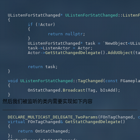
UListenForStatChanged
*
UListenForStatChanged
::
Listen
{
if
(
!
Actor
)
{
return
nullptr
;
}
	UListenForStatChanged
*
 task 
=
 `NewObject
<
ULi
	task
->
ListenActor 
=
 Actor
;
	Actor
->
GetStatChangedDelegate
(
)
.
AddUObject
(
t
return
 task
;
}
void
UListenForStatChanged
::
TagChanged
(
const
 FGamepl
{
	OnStatChanged
.
Broadcast
(
Tag
,
 bIsAdd
)
;
}
然后我们被监听的类内需要实现如下内容
DECLARE_MULTICAST_DELEGATE_TwoParams
(
FOnTagChanged
,
virtual
 FOnTagChanged
&
GetStatChangedDelegate
(
)
{
return
 OnStatChanged
;
}
;