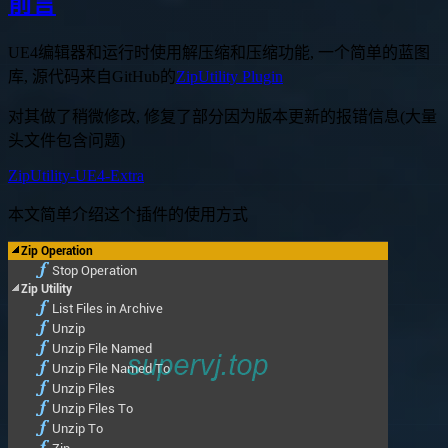
前言
UE4编辑器和运行时使用解压缩和压缩功能, 一个简单的蓝图
库, 源代码来自GitHub的
ZipUtility Plugin
对其做了稍微修改, 修复了部分因为版本更新的报错信息(大量
头文件包含问题)
ZipUtility-UE4-Extra
本文简单介绍这个插件的使用方式