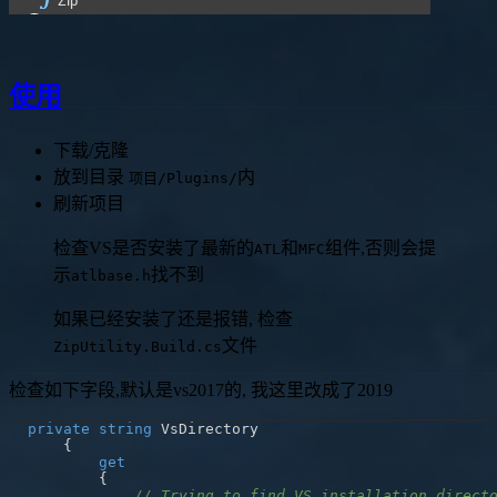
使用
下载/克隆
放到目录
内
项目/Plugins/
刷新项目
检查VS是否安装了最新的
和
组件,否则会提
ATL
MFC
示
找不到
atlbase.h
如果已经安装了还是报错, 检查
文件
ZipUtility.Build.cs
检查如下字段,默认是vs2017的, 我这里改成了2019
private
string
{
get
{
// Trying to find VS installation direct