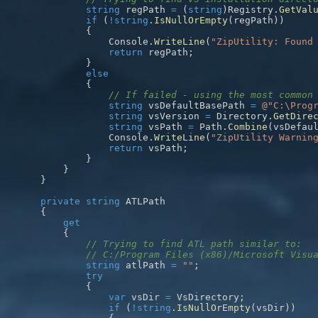
string
 regPath 
=
(
string
)
Registry
.
GetVal
if
(
!
string
.
IsNullOrEmpty
(
regPath
)
)
{
                Console
.
WriteLine
(
"ZipUtility: Found
return
 regPath
;
}
else
{
// If failed - using the most common
string
 vsDefaultBasePath 
=
@"C:\Prog
string
 vsVersion 
=
 Directory
.
GetDire
string
 vsPath 
=
 Path
.
Combine
(
vsDefau
                Console
.
WriteLine
(
"ZipUtility Warnin
return
 vsPath
;
}
}
}
private
string
{
get
{
// Trying to find ATL path similar to:
// C:/Program Files (x86)/Microsoft Visu
string
 atlPath 
=
""
;
try
{
var
 vsDir 
=
 VsDirectory
;
if
(
!
string
.
IsNullOrEmpty
(
vsDir
)
)