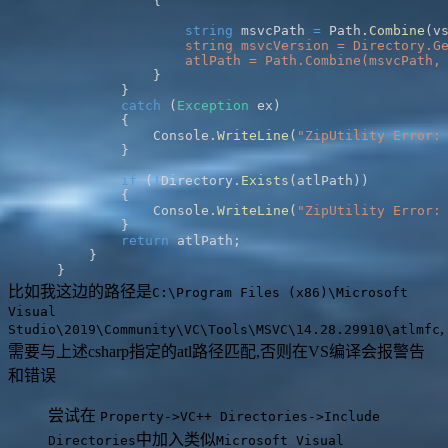
{
string
 msvcPath 
=
 Path
.
Combine
(
v
                    atlPath = Path.Combine(msvcPath,
}
}
catch
(
Exception
 ex
)
{
                Console
.
WriteLine
(
"ZipUtility Error:
}
if
(
!
Directory
.
Exists
(
atlPath
)
)
{
                Console
.
WriteLine
(
"ZipUtility Error:
}
return
 atlPath
;
}
}
比如我这边的路径是
C:\Program Files (x86)\Microsoft
Visual
,
Studio\2019\Community\VC\Tools\MSVC\14.28.29910\atlmfc
需要与上述csharp指定的atl路径匹配,否则在VS编译会报警告
和错误
尝试在
Property->VC++ Directories->Include
中加入类似
Directories
Microsoft Visual