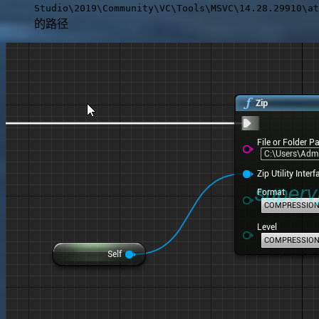
Studio\2019\Community\VC\Tools\MSVC\14.28.29910\at
的路径