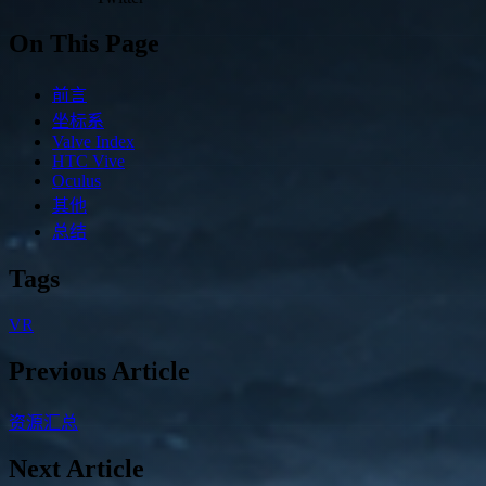
On This Page
前言
坐标系
Valve Index
HTC Vive
Oculus
其他
总结
Tags
VR
Previous Article
资源汇总
Next Article