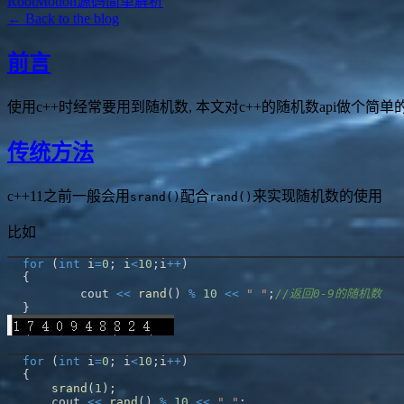
RootMotion源码简单解析
← Back to the blog
前言
使用c++时经常要用到随机数, 本文对c++的随机数api做个简单
传统方法
c++11之前一般会用
配合
来实现随机数的使用
srand()
rand()
比如
for
(
int
 i
=
0
;
 i
<
10
;
i
++
)
{
	cout 
<<
rand
(
)
%
10
<<
" "
;
//返回0-9的随机数
}
for
(
int
 i
=
0
;
 i
<
10
;
i
++
)
{
srand
(
1
)
;
    cout 
<<
rand
(
)
%
10
<<
" "
;