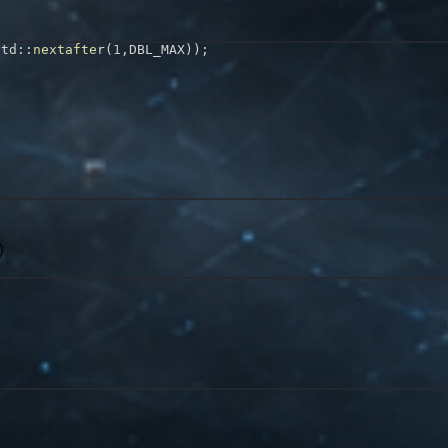
std
::
nextafter
(
1
,
DBL_MAX
)
)
;
p）