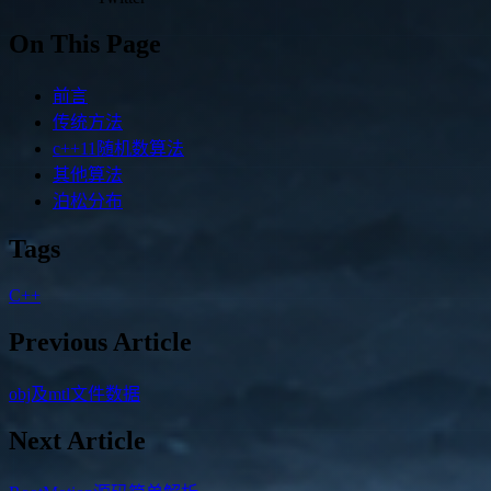
On This Page
前言
传统方法
c++11随机数算法
其他算法
泊松分布
Tags
C++
Previous Article
obj及mtl文件数据
Next Article