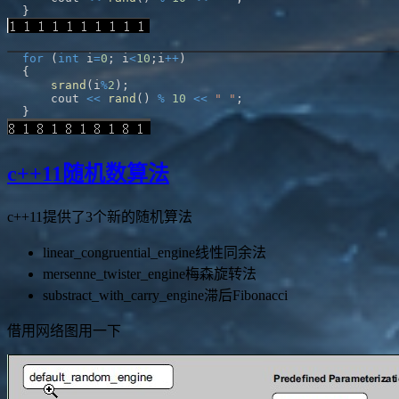
}
for
(
int
 i
=
0
;
 i
<
10
;
i
++
)
{
srand
(
i
%
2
)
;
    cout 
<<
rand
(
)
%
10
<<
" "
;
}
c++11随机数算法
c++11提供了3个新的随机算法
linear_congruential_engine线性同余法
mersenne_twister_engine梅森旋转法
substract_with_carry_engine滞后Fibonacci
借用网络图用一下