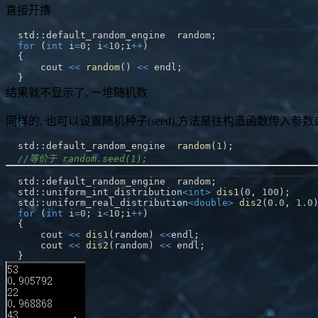
直接开撸
std
::
default_random_engine  random
;
for
(
int
 i
=
0
;
 i
<
10
;
i
++
)
{
    cout 
<<
random
(
)
<<
 endl
;
}
结果就不显示了, 一堆随机数
同样的, 也可以设置随机种子(seed),方法是往构造函数传入参
std
::
default_random_engine  
random
(
1
)
;
//等价于 random.seed(1);
std
::
default_random_engine  random
;
std
::
uniform_int_distribution
<
int
>
dis1
(
0
,
100
)
;
std
::
uniform_real_distribution
<
double
>
dis2
(
0.0
,
1.0
for
(
int
 i
=
0
;
 i
<
10
;
i
++
)
{
    cout 
<<
dis1
(
random
)
<<
endl
;
    cout 
<<
dis2
(
random
)
<<
 endl
;
}