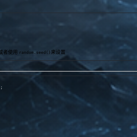
数或者使用
来设置
random.seed()
)
;