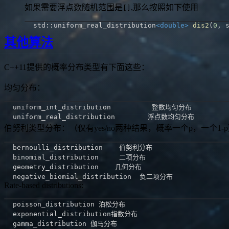
如果需要浮点数随机范围是
,那么按照如下使用
[]
std
::
uniform_real_distribution
<
double
>
dis2
(
0
,
 
其他算法
C++11提供的概率分布类型有下面这些：
均匀分布：
伯努利类型分布：（仅有yes/no两种结果，概率一个p，一个1-
Rate-based distributions: