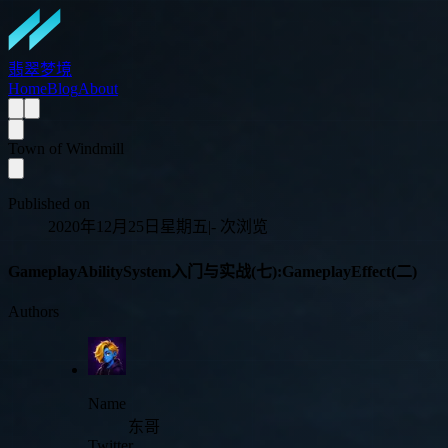
翡翠梦境
Home
Blog
About
Town of Windmill
Published on
2020年12月25日星期五
|
-
次浏览
GameplayAbilitySystem入门与实战(七):GameplayEffect(二)
Authors
Name
东哥
Twitter