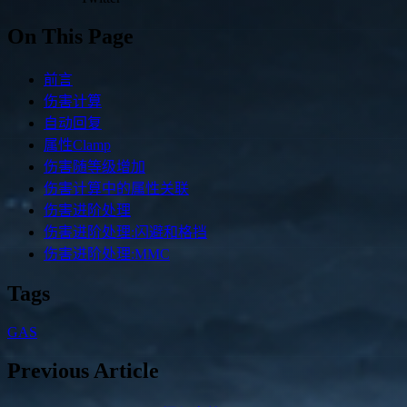
On This Page
前言
伤害计算
自动回复
属性Clamp
伤害随等级增加
伤害计算中的属性关联
伤害进阶处理
伤害进阶处理:闪避和格挡
伤害进阶处理:MMC
Tags
GAS
Previous Article