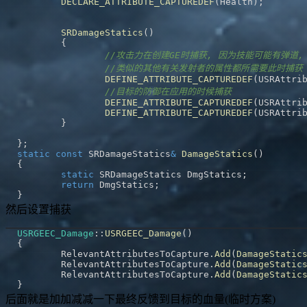
DECLARE_ATTRIBUTE_CAPTUREDEF
(
Health
)
;
SRDamageStatics
(
)
{
//攻击力在创建GE时捕获, 因为技能可能有弹道
//类似的其他有关发射者的属性都所需要此时捕获
DEFINE_ATTRIBUTE_CAPTUREDEF
(
USRAttri
//目标的防御在应用的时候捕获
DEFINE_ATTRIBUTE_CAPTUREDEF
(
USRAttri
DEFINE_ATTRIBUTE_CAPTUREDEF
(
USRAttri
}
}
;
static
const
 SRDamageStatics
&
DamageStatics
(
)
{
static
 SRDamageStatics DmgStatics
;
return
 DmgStatics
;
}
然后设置捕获
USRGEEC_Damage
::
USRGEEC_Damage
(
)
{
	RelevantAttributesToCapture
.
Add
(
DamageStatic
	RelevantAttributesToCapture
.
Add
(
DamageStatic
	RelevantAttributesToCapture
.
Add
(
DamageStatic
}
后面就是加加减减一下最终反馈到目标的血量(临时方案)