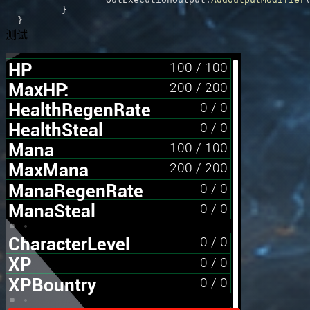
}
}
测试