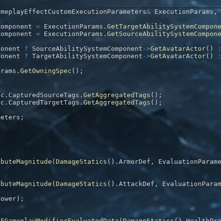
ameplayEffectCustomExecutionParameters
&
 ExecutionParams
,
Component 
=
 ExecutionParams
.
GetTargetAbilitySystemCompon
Component 
=
 ExecutionParams
.
GetSourceAbilitySystemCompon
ponent 
?
 SourceAbilitySystemComponent
->
GetAvatarActor
(
)
ponent 
?
 TargetAbilitySystemComponent
->
GetAvatarActor
(
)
arams
.
GetOwningSpec
(
)
;
ec
.
CapturedSourceTags
.
GetAggregatedTags
(
)
;
ec
.
CapturedTargetTags
.
GetAggregatedTags
(
)
;
meters
;
;
;
ibuteMagnitude
(
DamageStatics
(
)
.
ArmorDef
,
 EvaluationParam
ibuteMagnitude
(
DamageStatics
(
)
.
AttackDef
,
 EvaluationPara
Power
)
;
(
FGameplayModifierEvaluatedData
(
DamageStatics
(
)
.
HealthPr