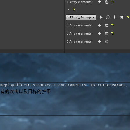
ameplayEffectCustomExecutionParameters
&
 ExecutionParams
,
起者的攻击以及目标的护甲