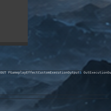
 OUT FGameplayEffectCustomExecutionOutput
&
 OutExecutionO