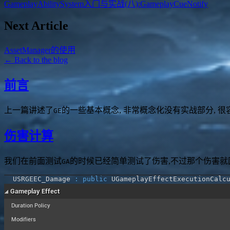
GameplayAbilitySystem入门与实战(八):GameplayCueNotify
Next Article
AssetManager的使用
← Back to the blog
前言
上一篇讲述了
的一些基本概念, 非常概念化没有实战部分, 
GE
伤害计算
我们在前面测试
的时候已经简单测试了伤害,不过那个伤害就
GA
USRGEEC_Damage 
:
public