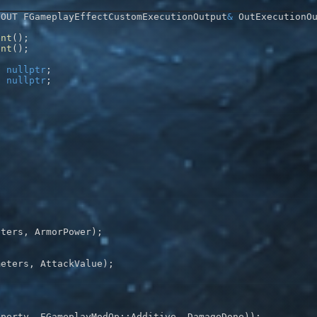
 OUT FGameplayEffectCustomExecutionOutput
&
 OutExecutionO
ent
(
)
;
ent
(
)
;
:
nullptr
;
:
nullptr
;
eters
,
 ArmorPower
)
;
meters
,
 AttackValue
)
;
operty
,
 EGameplayModOp
::
Additive
,
 DamageDone
)
)
;