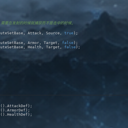
, 需要在发射的时候就捕获而不是击中的时候,
buteSetBase
,
 Attack
,
 Source
,
true
)
;
buteSetBase
,
 Armor
,
 Target
,
false
)
;
buteSetBase
,
 Health
,
 Target
,
false
)
;
s
(
)
.
AttackDef
)
;
s
(
)
.
ArmorDef
)
;
s
(
)
.
HealthDef
)
;