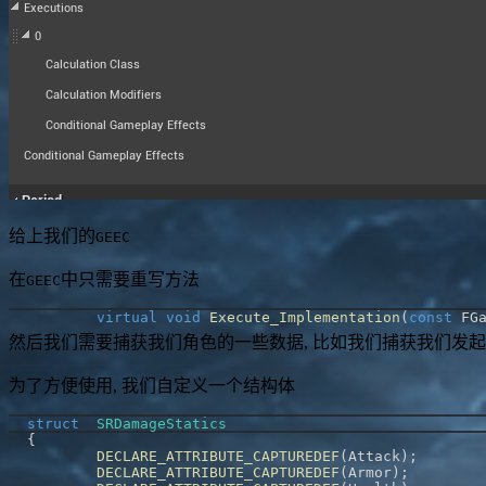
给上我们的
GEEC
在
中只需要重写方法
GEEC
virtual
void
Execute_Implementation
(
const
 FG
然后我们需要捕获我们角色的一些数据, 比如我们捕获我们发
为了方便使用, 我们自定义一个结构体
struct
SRDamageStatics
{
DECLARE_ATTRIBUTE_CAPTUREDEF
(
Attack
)
;
DECLARE_ATTRIBUTE_CAPTUREDEF
(
Armor
)
;