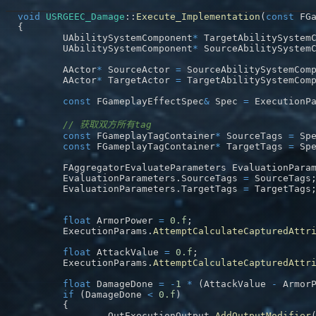
void
USRGEEC_Damage
::
Execute_Implementation
(
const
 FG
{
	UAbilitySystemComponent
*
 TargetAbilitySystem
	UAbilitySystemComponent
*
 SourceAbilitySystem
	AActor
*
 SourceActor 
=
 SourceAbilitySystemCom
	AActor
*
 TargetActor 
=
 TargetAbilitySystemCom
const
 FGameplayEffectSpec
&
 Spec 
=
 ExecutionP
// 获取双方所有tag
const
 FGameplayTagContainer
*
 SourceTags 
=
 Sp
const
 FGameplayTagContainer
*
 TargetTags 
=
 Sp
	FAggregatorEvaluateParameters EvaluationPara
	EvaluationParameters
.
SourceTags 
=
 SourceTags
	EvaluationParameters
.
TargetTags 
=
 TargetTags
float
 ArmorPower 
=
0.f
;
	ExecutionParams
.
AttemptCalculateCapturedAttr
float
 AttackValue 
=
0.f
;
	ExecutionParams
.
AttemptCalculateCapturedAttr
float
 DamageDone 
=
-
1
*
(
AttackValue 
-
 Armor
if
(
DamageDone 
<
0.f
)
{
		OutExecutionOutput
.
AddOutputModifier