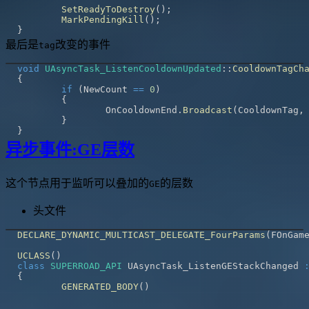
SetReadyToDestroy
(
)
;
MarkPendingKill
(
)
;
}
最后是
改变的事件
tag
void
UAsyncTask_ListenCooldownUpdated
::
CooldownTagCh
{
if
(
NewCount 
==
0
)
{
		OnCooldownEnd
.
Broadcast
(
CooldownTag
,
}
}
异步事件:GE层数
这个节点用于监听可以叠加的
的层数
GE
头文件
DECLARE_DYNAMIC_MULTICAST_DELEGATE_FourParams
(
FOnGam
UCLASS
(
)
class
SUPERROAD_API
 UAsyncTask_ListenGEStackChanged 
{
GENERATED_BODY
(
)