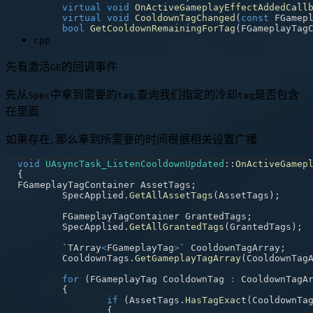
virtual
void
OnActiveGameplayEffectAddedCall
virtual
void
CooldownTagChanged
(
const
 FGamep
bool
GetCooldownRemainingForTag
(
FGameplayTag
cpp
先看激活
的回调事件
GE
先从
中拿到需要的
,查询我们指定的冷却
是否包含
Spec
tag
tag
在里面
如果存在, 那么拿到所需要的时间根据相关设置广播
void
UAsyncTask_ListenCooldownUpdated
::
OnActiveGamep
{
FGameplayTagContainer AssetTags
;
	SpecApplied
.
GetAllAssetTags
(
AssetTags
)
;
	FGameplayTagContainer GrantedTags
;
	SpecApplied
.
GetAllGrantedTags
(
GrantedTags
)
;
	`TArray
<
FGameplayTag
>
` CooldownTagArray
;
	CooldownTags
.
GetGameplayTagArray
(
CooldownTag
for
(
FGameplayTag CooldownTag 
:
 CooldownTagA
{
if
(
AssetTags
.
HasTagExact
(
CooldownTa
{