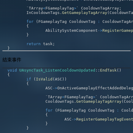
	`TArray
<
FGameplayTag
>
` CooldownTagArray
;
	InCooldownTags
.
GetGameplayTagArray
(
CooldownT
for
(
FGameplayTag CooldownTag 
:
 CooldownTagA
{
		AbilitySystemComponent
->
RegisterGame
}
return
 task
;
}
结束事件
void
UAsyncTask_ListenCooldownUpdated
::
EndTask
(
)
{
if
(
IsValid
(
ASC
)
)
{
		ASC
->
OnActiveGameplayEffectAddedDele
		`TArray
<
FGameplayTag
>
` CooldownTagAr
		CooldownTags
.
GetGameplayTagArray
(
Coo
for
(
FGameplayTag CooldownTag 
:
 Cool
{
			ASC
->
RegisterGameplayTagEven
}
}