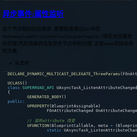
异步事件:属性监听
这个节点相对比较简单, 原理就是通过
中的
ASC
绑定对应属性
GetGameplayAttributeValueChangeDelegate()
的代理,然后简单的派发异步节点中的代理, 这是
项目采用
GASD
的方案,
头文件
DECLARE_DYNAMIC_MULTICAST_DELEGATE_ThreeParams
(
FOnAt
UCLASS
(
)
class
SUPERROAD_API
 UAsyncTask_ListenAttributeChange
{
GENERATED_BODY
(
)
public
:
UPROPERTY
(
BlueprintAssignable
)
		FOnAttributeChanged OnAttributeChang
// 监听attribute 改变
UFUNCTION
(
BlueprintCallable
,
 meta 
=
(
Bluepri
static
 UAsyncTask_ListenAttributeCha