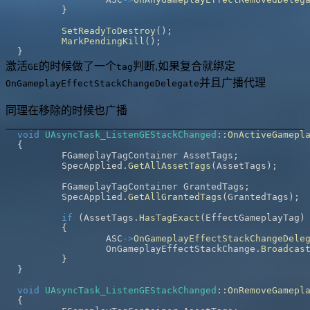
}
SetReadyToDestroy
(
)
;
MarkPendingKill
(
)
;
}
激活
的时候做了一个
判断,如果复合就绑定
GE
tag
并且广播代理
OnGameplayEffectStackChangeDelegate
同理在移除的时候也广播
void
UAsyncTask_ListenGEStackChanged
::
OnActiveGamepl
{
	FGameplayTagContainer AssetTags
;
	SpecApplied
.
GetAllAssetTags
(
AssetTags
)
;
	FGameplayTagContainer GrantedTags
;
	SpecApplied
.
GetAllGrantedTags
(
GrantedTags
)
;
if
(
AssetTags
.
HasTagExact
(
EffectGameplayTag
)
{
		ASC
->
OnGameplayEffectStackChangeDele
		OnGameplayEffectStackChange
.
Broadcas
}
}
void
UAsyncTask_ListenGEStackChanged
::
OnRemoveGamepl
{