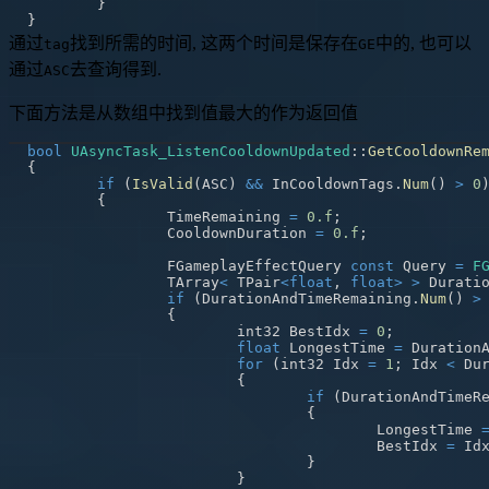
}
}
通过
找到所需的时间, 这两个时间是保存在
中的, 也可以
tag
GE
通过
去查询得到.
ASC
下面方法是从数组中找到值最大的作为返回值
bool
UAsyncTask_ListenCooldownUpdated
::
GetCooldownRe
{
if
(
IsValid
(
ASC
)
&&
 InCooldownTags
.
Num
(
)
>
0
{
		TimeRemaining 
=
0.f
;
		CooldownDuration 
=
0.f
;
		FGameplayEffectQuery 
const
 Query 
=
F
		TArray
<
 TPair
<
float
,
float
>
>
 Durati
if
(
DurationAndTimeRemaining
.
Num
(
)
>
{
			int32 BestIdx 
=
0
;
float
 LongestTime 
=
 Duration
for
(
int32 Idx 
=
1
;
 Idx 
<
 Du
{
if
(
DurationAndTimeR
{
					LongestTime 
					BestIdx 
=
 Id
}
}