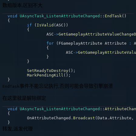
数组版本,区别不大
void
UAsyncTask_ListenAttributeChanged
::
EndTask
(
)
{
if
(
IsValid
(
ASC
)
)
{
		ASC
->
GetGameplayAttributeValueChange
for
(
FGameplayAttribute Attribute 
:
 
{
			ASC
->
GetGameplayAttributeVal
}
}
SetReadyToDestroy
(
)
;
MarkPendingKill
(
)
;
}
事件不能忘记执行,否则可能会导致引擎崩溃
EndTask
在这里就是解除绑定
void
UAsyncTask_ListenAttributeChanged
::
AttributeCha
{
	OnAttributeChanged
.
Broadcast
(
Data
.
Attribute
,
}
转发,派发代理