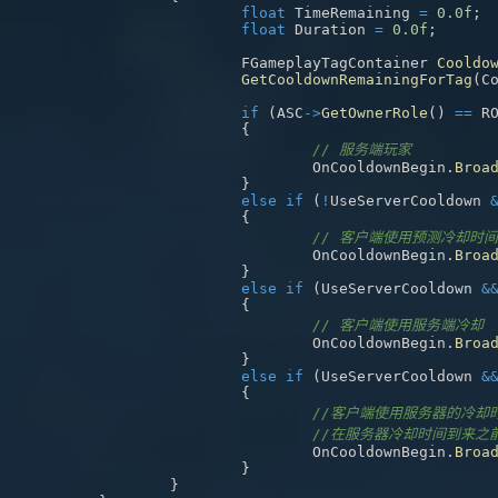
float
 TimeRemaining 
=
0.0f
;
float
 Duration 
=
0.0f
;
			FGameplayTagContainer 
Cooldo
GetCooldownRemainingForTag
(
C
if
(
ASC
->
GetOwnerRole
(
)
==
 R
{
// 服务端玩家
				OnCooldownBegin
.
Broa
}
else
if
(
!
UseServerCooldown 
{
// 客户端使用预测冷却时间
				OnCooldownBegin
.
Broa
}
else
if
(
UseServerCooldown 
&
{
// 客户端使用服务端冷却
				OnCooldownBegin
.
Broa
}
else
if
(
UseServerCooldown 
&
{
//客户端使用服务器的冷却
//在服务器冷却时间到来之
				OnCooldownBegin
.
Broa
}
}