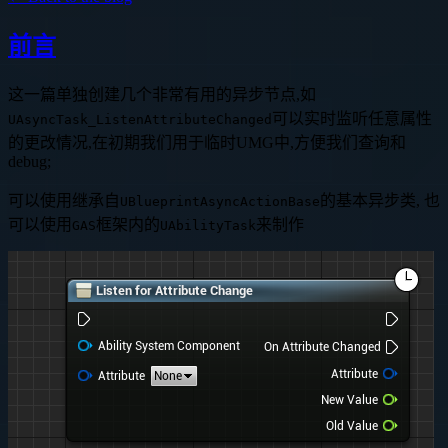
前言
这一篇单独创建几个非常有用的异步节点,如
可以实时监听任意属性
UAsyncTask_ListenAttributeChanged
的更改情况,在初期我们用于临时UMG中,方便我们查询和
debug;
可以使用继承自
的基本异步类, 也
UBlueprintAsyncActionBase
可以使用
框架内的
来制作
GAS
UAbilityTask