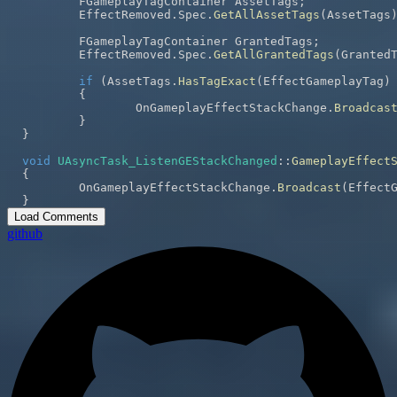
	FGameplayTagContainer AssetTags
;
	EffectRemoved
.
Spec
.
GetAllAssetTags
(
AssetTags
	FGameplayTagContainer GrantedTags
;
	EffectRemoved
.
Spec
.
GetAllGrantedTags
(
Granted
if
(
AssetTags
.
HasTagExact
(
EffectGameplayTag
)
{
		OnGameplayEffectStackChange
.
Broadcas
}
}
void
UAsyncTask_ListenGEStackChanged
::
GameplayEffect
{
	OnGameplayEffectStackChange
.
Broadcast
(
Effect
}
Load Comments
github