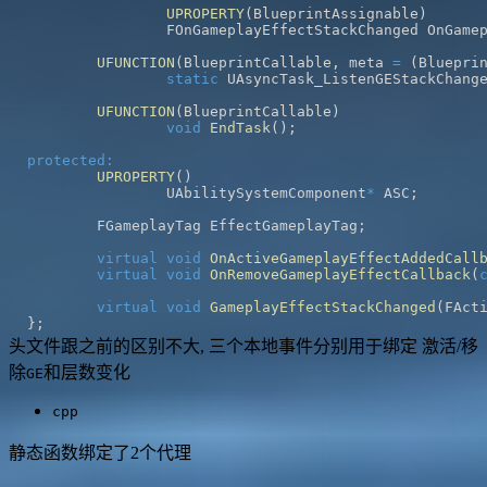
UPROPERTY
(
BlueprintAssignable
)
		FOnGameplayEffectStackChanged OnGame
UFUNCTION
(
BlueprintCallable
,
 meta 
=
(
Bluepri
static
 UAsyncTask_ListenGEStackChang
UFUNCTION
(
BlueprintCallable
)
void
EndTask
(
)
;
protected
:
UPROPERTY
(
)
		UAbilitySystemComponent
*
 ASC
;
	FGameplayTag EffectGameplayTag
;
virtual
void
OnActiveGameplayEffectAddedCall
virtual
void
OnRemoveGameplayEffectCallback
(
virtual
void
GameplayEffectStackChanged
(
FAct
}
;
头文件跟之前的区别不大, 三个本地事件分别用于绑定 激活/移
除
和层数变化
GE
cpp
静态函数绑定了2个代理