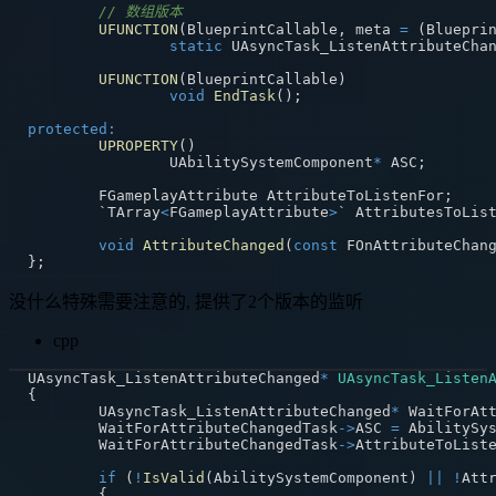
// 数组版本
UFUNCTION
(
BlueprintCallable
,
 meta 
=
(
Bluepri
static
 UAsyncTask_ListenAttributeCha
UFUNCTION
(
BlueprintCallable
)
void
EndTask
(
)
;
protected
:
UPROPERTY
(
)
		UAbilitySystemComponent
*
 ASC
;
	FGameplayAttribute AttributeToListenFor
;
	`TArray
<
FGameplayAttribute
>
` AttributesToLis
void
AttributeChanged
(
const
 FOnAttributeChan
}
;
没什么特殊需要注意的, 提供了2个版本的监听
cpp
UAsyncTask_ListenAttributeChanged
*
UAsyncTask_Listen
{
	UAsyncTask_ListenAttributeChanged
*
 WaitForAt
	WaitForAttributeChangedTask
->
ASC 
=
 AbilitySy
	WaitForAttributeChangedTask
->
AttributeToList
if
(
!
IsValid
(
AbilitySystemComponent
)
||
!
Att
{