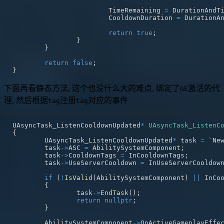
			TimeRemaining 
=
 DurationAndT
			CooldownDuration 
=
 DurationA
return
true
;
}
}
return
false
;
}
下面再看静态方法, 这个也没什么大的难点, 绑定了
激活的代
GE
理, 然后根据
注册
对应的事件
tag
tag
UAsyncTask_ListenCooldownUpdated
*
UAsyncTask_ListenC
{
	UAsyncTask_ListenCooldownUpdated
*
 task 
=
 `Ne
	task
->
ASC 
=
 AbilitySystemComponent
;
	task
->
CooldownTags 
=
 InCooldownTags
;
	task
->
UseServerCooldown 
=
 InUseServerCooldow
if
(
!
IsValid
(
AbilitySystemComponent
)
||
 InCo
{
		task
->
EndTask
(
)
;
return
nullptr
;
}
	AbilitySystemComponent
->
OnActiveGameplayEffe