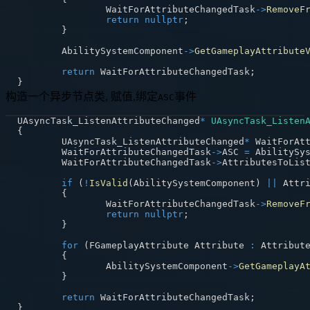
		WaitForAttributeChangedTask
->
RemoveF
return
nullptr
;
}
	AbilitySystemComponent
->
GetGameplayAttribute
return
 WaitForAttributeChangedTask
;
}
构造一个异步节点类, 赋值,绑定
事件
ASC
UAsyncTask_ListenAttributeChanged
*
UAsyncTask_Listen
{
	UAsyncTask_ListenAttributeChanged
*
 WaitForAt
	WaitForAttributeChangedTask
->
ASC 
=
 AbilitySy
	WaitForAttributeChangedTask
->
AttributesToLis
if
(
!
IsValid
(
AbilitySystemComponent
)
||
 Attr
{
		WaitForAttributeChangedTask
->
RemoveF
return
nullptr
;
}
for
(
FGameplayAttribute Attribute 
:
 Attribut
{
		AbilitySystemComponent
->
GetGameplayA
}
return
 WaitForAttributeChangedTask
;
}