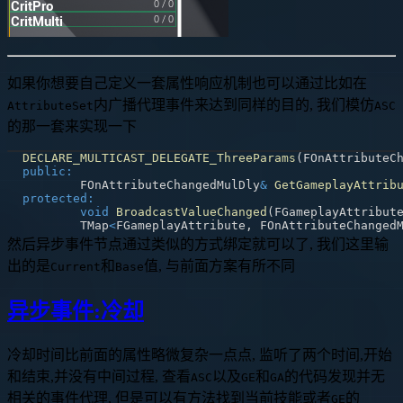
如果你想要自己定义一套属性响应机制也可以通过比如在
内广播代理事件来达到同样的目的, 我们模仿
AttributeSet
ASC
的那一套来实现一下
DECLARE_MULTICAST_DELEGATE_ThreeParams
(
FOnAttributeC
public
:
	FOnAttributeChangedMulDly
&
GetGameplayAttrib
protected
:
void
BroadcastValueChanged
(
FGameplayAttribut
	TMap
<
FGameplayAttribute
,
 FOnAttributeChanged
然后异步事件节点通过类似的方式绑定就可以了, 我们这里输
出的是
和
值, 与前面方案有所不同
Current
Base
异步事件:冷却
冷却时间比前面的属性略微复杂一点点, 监听了两个时间,开始
和结束,并没有中间过程, 查看
以及
和
的代码发现并无
ASC
GE
GA
相关的事件代理, 但是可以有方法找到当前技能或者
的
GE