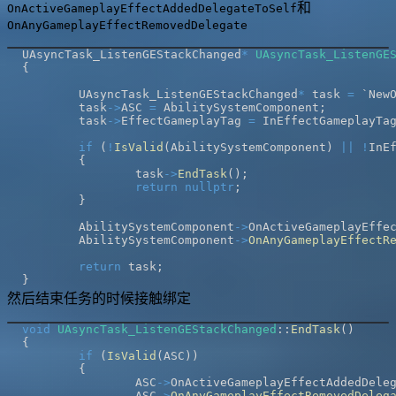
和
OnActiveGameplayEffectAddedDelegateToSelf
OnAnyGameplayEffectRemovedDelegate
UAsyncTask_ListenGEStackChanged
*
UAsyncTask_ListenGE
{
	UAsyncTask_ListenGEStackChanged
*
 task 
=
 `New
	task
->
ASC 
=
 AbilitySystemComponent
;
	task
->
EffectGameplayTag 
=
 InEffectGameplayTa
if
(
!
IsValid
(
AbilitySystemComponent
)
||
!
InE
{
		task
->
EndTask
(
)
;
return
nullptr
;
}
	AbilitySystemComponent
->
OnActiveGameplayEffe
	AbilitySystemComponent
->
OnAnyGameplayEffectR
return
 task
;
}
然后结束任务的时候接触绑定
void
UAsyncTask_ListenGEStackChanged
::
EndTask
(
)
{
if
(
IsValid
(
ASC
)
)
{
		ASC
->
OnActiveGameplayEffectAddedDele
		ASC
->
OnAnyGameplayEffectRemovedDeleg