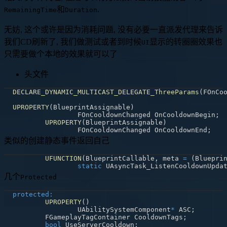
和
.
RemainingTime
Duration
无妨, 这个或许是因为消耗问题, 没有必要一直派发代理来告诉
我们CD刷新了, 我们做测试或者到时候
显示的转圈圈效果也
UI
只需要做个本地的效果就可以了
头文件
DECLARE_DYNAMIC_MULTICAST_DELEGATE_ThreeParams
(
FOnCo
UPROPERTY
(
BlueprintAssignable
)
		FOnCooldownChanged OnCooldownBegin
;
UPROPERTY
(
BlueprintAssignable
)
		FOnCooldownChanged OnCooldownEnd
;
类似的创建静态事件返回自己
UFUNCTION
(
BlueprintCallable
,
 meta 
=
(
Bluepri
static
 UAsyncTask_ListenCooldownUpda
几个
Protected
protected
:
UPROPERTY
(
)
		UAbilitySystemComponent
*
 ASC
;
	FGameplayTagContainer CooldownTags
;
bool
 UseServerCooldown
;