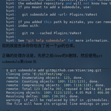
hint
:
 the embedded repository 
and
 will 
not
 know how 
hint
:
 If you meant to add a submodule
,
 use
:
hint
:
hint
:
   git submodule add 
<
url
>
 Plugins
/
hint
:
hint
:
 If you added 
this
 path by mistake
,
hint
:
 index with
:
hint
:
hint
:
   git rm 
--
cached Plugins
/
hint
:
hint
:
 See 
"git help submodule"
for
 more information
.
目的就是告诉你你包含了另一个git的仓库。
正确的处理办法是，先把之前clone的B删除，然后使用
git
来clone B:
submodule
$ git submodule add git@github
.
com
:
VJien
/
img
.
Cloning into 
'E:/GitTest/img'
.
.
.
remote
:
 Enumerating objects
:
123
,
 done
.
remote
:
 Counting objects
:
100
%
(
123
/
123
)
,
 done
.
remote
:
 Compressing objects
:
100
%
(
118
/
118
)
,
 done
.
remote
:
 Total 
123
(
delta 
39
)
,
 reused 
0
(
delta 
0
)
,
 pa
Receiving objects
:
100
%
(
123
/
123
)
,
4.05
 MiB 
|
466.00
Resolving deltas
:
100
%
(
39
/
39
)
,
 done
.
warning
:
 LF will be replaced by CRLF in 
.
gitmodules
.