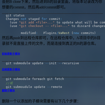
会把B clone下来，然后进到B的目录里面，将版本记录改为你
想要的commit，然后再add/commit即可。
Changes 
not
 staged 
for
 commit
:
(
use 
"git add <file>..."
 to update what will be co
(
use 
"git checkout -- <file>..."
 to discard change
        modified
:
   Plugins
/
VaRest
(
new
 commits
)
然后再push到远程仓库即可，在远程仓库中，A项目中的B目
录就不是直接上传的文件，而是连接到真正的B的源仓库。
初始更新子模块
git submodule update 
--
init 
--
后续更新子模块
//或
git submoudule update 
--
删除子模块
删除一个以添加的子模块需要有以下几个步骤：