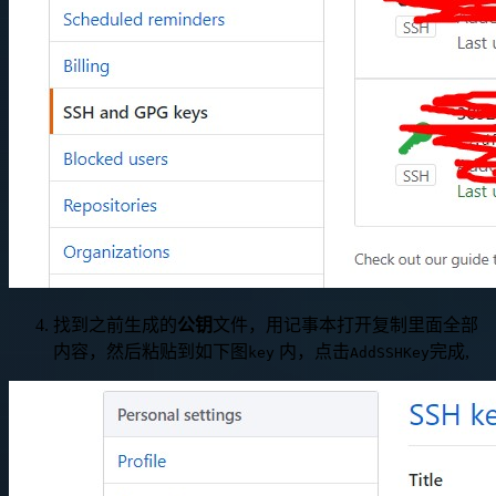
找到之前生成的
公钥
文件，用记事本打开复制里面全部
内容，然后粘贴到如下图
内，点击
完成,
key
AddSSHKey