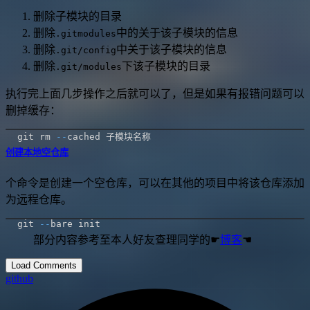
删除子模块的目录
删除
中的关于该子模块的信息
.gitmodules
删除
中关于该子模块的信息
.git/config
删除
下该子模块的目录
.git/modules
执行完上面几步操作之后就可以了，但是如果有报错问题可以
删掉缓存：
git rm 
--
创建本地空仓库
个命令是创建一个空仓库，可以在其他的项目中将该仓库添加
为远程仓库。
git 
--
部分内容参考至本人好友查理同学的☛
博客
☚
Load Comments
github