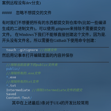
案例远程没有dev分支)
##### 忽略不想提交的文件
有时我们不想要把所有的东西都提交到仓库中(比如一些编译
生成的二进制文件)，可以使用.gitignore来排除不需要提交的
文件。 在Windows下我们不能够直接创建这个文件，因为是.
开头没有文件名，所以需要在GitBash下使用命令创建：
touch 
.
gitignore 
//创建文件
然后用记事本打开编辑里面的内容并保存
//排除当前目录下的public文件夹
public
/
//排除所有的.exe文件
*
.
//排除所有的txt文件
*
.
Intermediate 
//排除Intermediate文件的提交
Content
/
Test
/
其中在上述最后3条对于UE4的开发比较常用