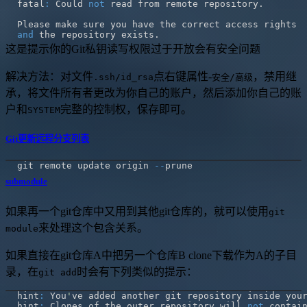
fatal
:
 Could 
not
 read from remote repository
.
and
 the repository exists
.
这是提示你的Git私钥读写权限过于开放会有安全问题
解决方法：对文件
点右键属性-
，禁用继
.ssh/id_rsa
安全/高级
承，将文件所有者更改为你自己的账户，然后添加你自己的账
户和
完整的控制权，保存即可。
SYSTEM
Git更新远程分支列表
git remote update origin 
--
submodule
如果再一个git仓库中又用到其他git仓库的，就可以使用
git
来处理这个包含关系。
module
如果直接在git仓库A中把另一个仓库B clone下载作为A的子目
录，在
时会有下列类似的提示：
git add
hint
:
 You
'
ve added another git repository inside you
hint
:
 Clones of the outer repository will 
not