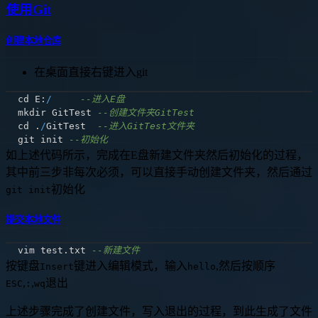
使用Git
创建本地仓库
在桌面直接右键进入git
cd E
:
/
--进入E盘
mkdir GitTest 
--创建文件夹GitTest
cd 
.
/
GitTest  
--进入GitTest文件夹
git init 
--初始化
如上述代码所示，完成在E盘新建文件夹然后初始化的过程，
其中前三步非每次必须，可以直接手动创建文件夹，然后通过
初始化
git init
提交本地文件
vim test
.
txt 
--新建文件
按键盘
键进入编辑模式，输入
,然后按顺序
Insert
hello
,
,
退出
ESC
:
wq
上述步骤完成了创建文件，写入退出的过程，到此生成了文件