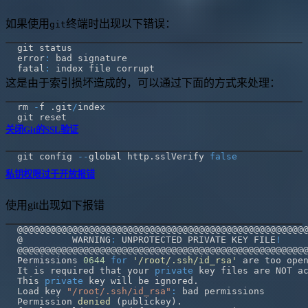
如果使用
终端时出现以下错误：
git
error
:
fatal
:
这是由于索引损坏造成的，可以通过下面的方式来处理：
rm 
-
f 
.
git
/
关闭Git的SSL验证
git config 
--
global http
.
sslVerify 
false
私钥权限过于开放报错
使用git出现如下报错
@         WARNING
:
 UNPROTECTED PRIVATE KEY FILE
!
Permissions 
0644
for
'/root/.ssh/id_rsa'
 are too ope
It is required that your 
private
 key files are NOT a
This 
private
 key will be ignored
.
Load key 
"/root/.ssh/id_rsa"
:
Permission 
denied
(
publickey
)
.