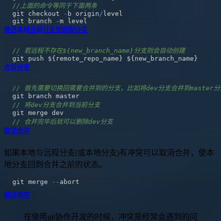
//上面的命令等同于下面两条
git checkout 
-
b origin
/
git branch 
-
推送本地当前分支到远程分支
// 若远程不存在${new_branch_name}分支则会自动创建
git push $
{
remote_repo_name
}
 $
{
new_branch_name
}
合并分支
// 首先需要切换回需要合并到的分支，比如将dev分支合并到master分
// 将dev分支合并到当前分支
// 合并完毕后就可以删除dev分支
取消合并
如果本地与远程分支(或本地分支)有冲突可以取消合并，使本
地分支回到合并之前的状态。
git merge 
--
解决冲突
在使用git协作开发的时候，冲突是经常会遇到的问