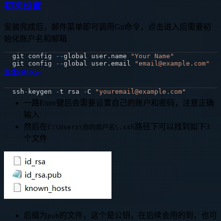
初次设置
安装完成后，邮件菜单即可调用Git命令，点击进入后需要初
始化账户名和邮箱
git config 
--
global user
.
name 
"Your Name"
git config 
--
global user
.
email 
"email@example.com"
生成SSH Key
ssh
-
keygen 
-
t rsa 
-
C 
"youremail@example.com"
一路Enter键后会需要设置自己的账户和密码，注意正确
输入
然后在
路径下可以找到如下3
C:\Users\你的用户名\.ssh
个文件
后缀为
的文件，这个是公钥，在后续会用的到，也可
pub