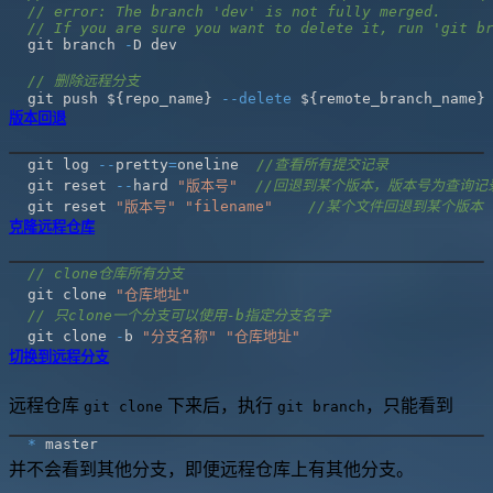
// error: The branch 'dev' is not fully merged.
// If you are sure you want to delete it, run 'git b
git branch 
-
// 删除远程分支
git push $
{
repo_name
}
--
delete
 $
{
remote_branch_name
}
版本回退
git log 
--
pretty
=
oneline  
//查看所有提交记录
git reset 
--
hard 
"版本号"
//回退到某个版本，版本号为查询记录
git reset 
"版本号"
"filename"
//某个文件回退到某个版本
克隆远程仓库
// clone仓库所有分支
git clone 
"仓库地址"
// 只clone一个分支可以使用-b指定分支名字
git clone 
-
b 
"分支名称"
"仓库地址"
切换到远程分支
远程仓库
下来后，执行
，只能看到
git clone
git branch
*
并不会看到其他分支，即便远程仓库上有其他分支。