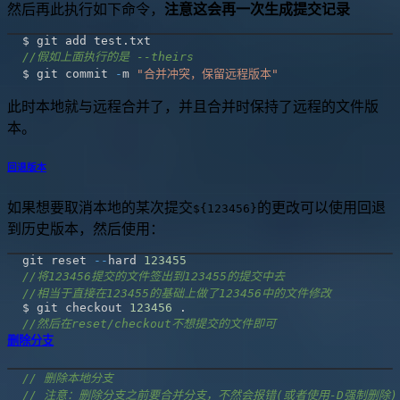
然后再此执行如下命令，
注意这会再一次生成提交记录
$ git add test
.
//假如上面执行的是 --theirs
$ git commit 
-
m 
"合并冲突，保留远程版本"
此时本地就与远程合并了，并且合并时保持了远程的文件版
本。
回退版本
如果想要取消本地的某次提交
的更改可以使用回退
${123456}
到历史版本，然后使用：
git reset 
--
hard 
123455
//将123456提交的文件签出到123455的提交中去
//相当于直接在123455的基础上做了123456中的文件修改
$ git checkout 
123456
.
//然后在reset/checkout不想提交的文件即可
删除分支
// 删除本地分支
// 注意：删除分支之前要合并分支，不然会报错(或者使用-D强制删除)