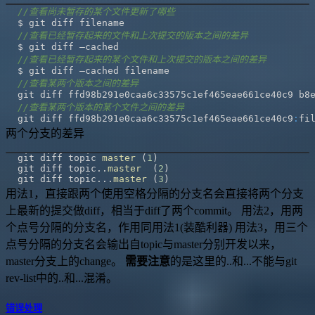
//查看尚未暂存的某个文件更新了哪些
//查看已经暂存起来的文件和上次提交的版本之间的差异
//查看已经暂存起来的某个文件和上次提交的版本之间的差异
//查看某两个版本之间的差异
//查看某两个版本的某个文件之间的差异
git diff ffd98b291e0caa6c33575c1ef465eae661ce40c9
:
fi
两个分支的差异
git diff topic 
master
(
1
)
git diff topic
.
.
master
(
2
)
git diff topic
.
.
.
master
(
3
)
用法1，直接跟两个使用空格分隔的分支名会直接将两个分支
上最新的提交做diff，相当于diff了两个commit。 用法2，用两
个点号分隔的分支名，作用同用法1(装酷利器) 用法3，用三个
点号分隔的分支名会输出自topic与master分别开发以来，
master分支上的change。
需要注意
的是这里的..和...不能与git
rev-list中的..和...混淆。
错误处理