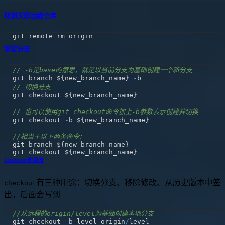
取消关联远程仓库
新建分支
// -b是base的意思，就是以当前分支为基础创建一个新分支 
git branch $
{
new_branch_name
}
-
// 切换分支
git checkout $
{
new_branch_name
}
// 也可以使用git checkout命令加上-b参数表示创建并切换
git checkout 
-
b $
{
new_branch_name
}
//相当于以下两条命令:
git branch $
{
new_branch_name
}
git checkout $
{
new_branch_name
}
Checkout的用法
有三种用途：切换分支、移除修改、从历史版本中签
checkout
出，后面会写到
//从远程的origin/level为基础创建本地分支
git checkout 
-
b level origin
/