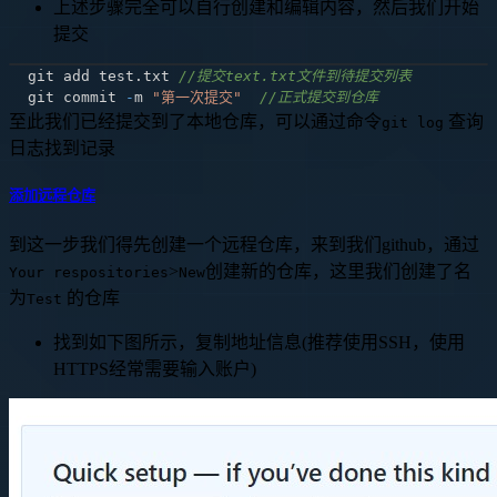
上述步骤完全可以自行创建和编辑内容，然后我们开始
提交
git add test
.
txt 
//提交text.txt文件到待提交列表
git commit 
-
m 
"第一次提交"
//正式提交到仓库
至此我们已经提交到了本地仓库，可以通过命令
查询
git log
日志找到记录
添加远程仓库
到这一步我们得先创建一个远程仓库，来到我们github，通过
>
创建新的仓库，这里我们创建了名
Your respositories
New
为
的仓库
Test
找到如下图所示，复制地址信息(推荐使用SSH，使用
HTTPS经常需要输入账户)