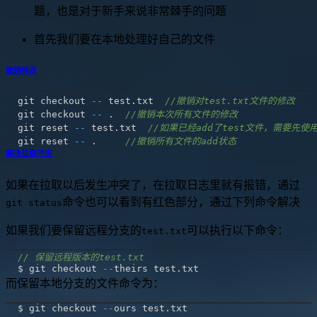
题，也是对于新手来说非常棘手的问题
首先我们要在本地处理好自己的文件
撤销修改
git checkout 
--
 test
.
txt  
//撤销对test.txt文件的修改
git checkout 
--
.
//撤销本次所有文件的修改
git reset 
--
 test
.
txt  
//如果已经add了test文件，需要先使
git reset 
--
.
//撤销所有文件的add状态
解决拉取冲突
如果在拉取以后发生冲突了，在拉取日志里就有报错，通过
命令也可以看到有红色部分，通过下列命令解决
git status
如果我们要保留远程分支的
可以执行以下命令：
test.txt
// 保留远程版本的test.txt
$ git checkout 
--
theirs test
.
而保留本地分支的文件命令为：
$ git checkout 
--
ours test
.