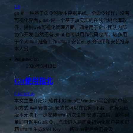
Git
git 是一种基于命令的版本控制系统，全命令操作，没有
可视化界面 gitlab 是一个基于git实现的在线代码仓库软
件，提供web可视化管理界面，通常用于企业团队内部
协作开发 当然还有github也可以用作代码仓库，较多用
于个人 ### 准备工作 ##### 安装git git的使用和安装推荐
本人另
Published on
2020年5月12日
Git使用指北
Git
GitHub
本文主要介绍Git软件和Github在Windows平台的简单使
用方式 ### 安装Git 安装包可以在官网 )下载，选择对应
版本无脑下一步安装 ### 初次设置 安装完成后，邮件菜
单即可调用Git命令，点击进入后需要初始化账户名和邮
箱 ##### 生成SSH Key - 一路Enter键后会需要设