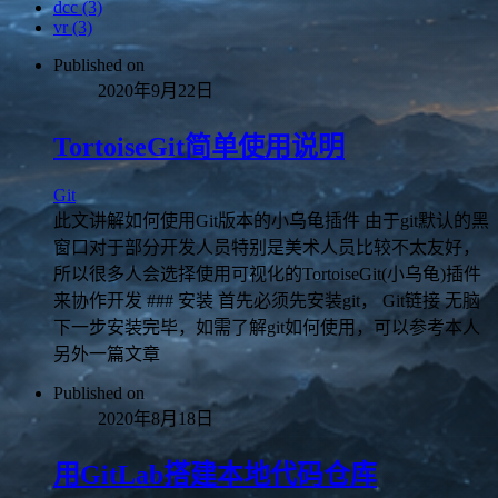
dcc (3)
vr (3)
Published on
2020年9月22日
TortoiseGit简单使用说明
Git
此文讲解如何使用Git版本的小乌龟插件 由于git默认的黑
窗口对于部分开发人员特别是美术人员比较不太友好，
所以很多人会选择使用可视化的TortoiseGit(小乌龟)插件
来协作开发 ### 安装 首先必须先安装git， Git链接 无脑
下一步安装完毕，如需了解git如何使用，可以参考本人
另外一篇文章
Published on
2020年8月18日
用GitLab搭建本地代码仓库