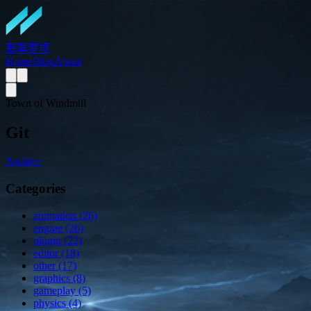
翡翠梦境
Home
Blog
About
Town of Windmill
Git
Archive
Categories
animation (26)
engine (26)
plugin (22)
editor (18)
other (17)
graphics (8)
gameplay (5)
physics (4)